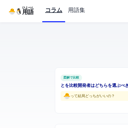
ひよぺん
コラム
用語集
IT用語
図解で比較
PrismaとDrizzle ORMを比較 — TypeScript開発者はどちらを選
ORMって結局どっちがいいの…？