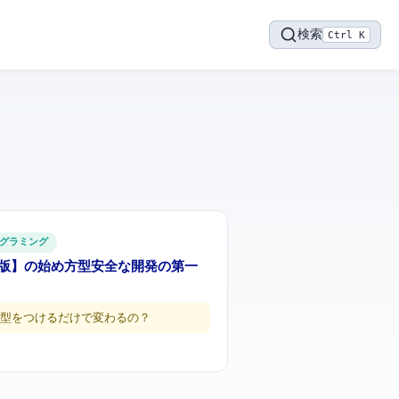
検索
Ctrl K
グラミング
年版】TypeScriptの始め方 — 型安全なJavaScript開発の第一
型をつけるだけで変わるの…？