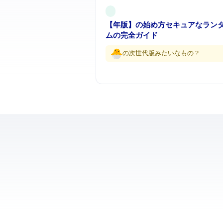
【2026年版】Denoの始め方 — セキュアなJavaScript/TypeScript
ムの完全ガイド
Node.jsの次世代版みたいなもの…？