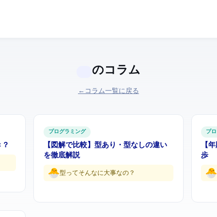
のコラム
← コラム一覧に戻る
プログラミング
プロ
ぶべき？
【図解で比較】TypeScript vs JavaScript — 型あり・型なしの違い
【2026
を徹底解説
歩
型ってそんなに大事なの…？