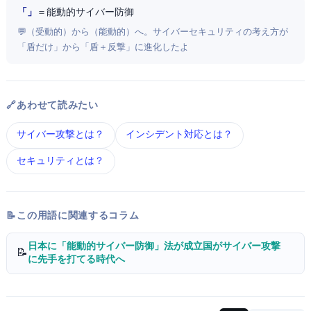
「Active Cyber Defense」
＝ 能動的サイバー防御
💬 Passive（受動的）からActive（能動的）へ。サイバーセキュリティの考え方が
「盾だけ」から「盾＋反撃」に進化したよ
🔗 あわせて読みたい
サイバー攻撃 とは？
インシデント対応 とは？
セキュリティ とは？
📝 この用語に関連するコラム
日本に「能動的サイバー防御」法が成立 — 国がサイバー攻撃
📝
に"先手"を打てる時代へ