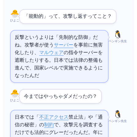
「能動的」って、攻撃し返すってこと？
ひよこ
反撃というよりは「先制的な防御」だ
ペンギン先生
ね。攻撃者が使う
サーバー
を事前に無害
化したり、
マルウェア
の指令
サーバー
を
遮断したりする。日本では法律の整備も
進んで、国家レベルで実施できるように
なったんだ
今まではやっちゃダメだったの？
ひよこ
日本では「
不正アクセス
禁止法」や「通
ペンギン先生
信の秘密」の
制約
で、攻撃元を調査する
だけでも法的にグレーだったんだ。2026年に