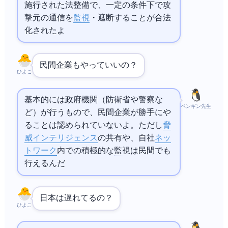
施行された法整備で、一定の条件下で攻
撃元の通信を
監視
・遮断することが合法
化されたよ
民間企業もやっていいの？
ひよこ
基本的には政府機関（防衛省や警察な
ペンギン先生
ど）が行うもので、民間企業が勝手にや
ることは認められていないよ。ただし
脅
威インテリジェンス
の共有や、自社
ネッ
トワーク
内での積極的な
監視
は民間でも
行えるんだ
日本は遅れてるの？
ひよこ