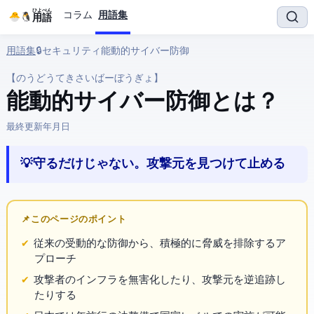
ひよぺん
コラム
用語集
IT用語
用語集
› 🔒 セキュリティ › 能動的サイバー防御
【のうどうてきさいばーぼうぎょ】
能動的サイバー防御 とは？
最終更新:
2026年3月25日
💡 守るだけじゃない。攻撃元を見つけて止める
📌 このページのポイント
従来の受動的な防御から、積極的に脅威を排除するア
プローチ
攻撃者のインフラを無害化したり、攻撃元を逆追跡し
たりする