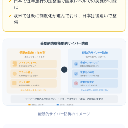
日本では2026年施行の法整備で国家レベルでの実施が可能
に
欧米では既に制度化が進んでおり、日本は後追いで整
備
受動的防御 vs 能動的サイバー防御
受動的防御（従来型）
能動的サイバー防御
「来たら守る」スタイル
「先手を打つ」スタイル
ファイアウォール
脅威ハンティング
🔍
🧱
不正な通信をブロック
能動的に脅威を探しに行く
攻撃元の特定
アラート待ち
📡
攻撃者のインフラを調査
異常検知されるまで待つ
パッチ適用
攻撃の無害化
✕
脆弱性が判明してから対処
攻撃インフラを無力化
待ちの姿勢 → 後手に回りがち
攻めの姿勢 → 被害を未然に防ぐ
サイバー攻撃の高度化に伴い、「守り」だけでなく「攻め」の防御が重要に
受動的（従来型）
能動的（積極防御）
能動的サイバー防御のイメージ