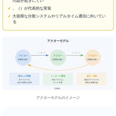
問題が起きにくい
、Akka（
）が代表的な実装
大規模な分散システムやリアルタイム通信に向いてい
る
アクターモデル
メッセージ
メッセージ
アクターA
アクターB
アクターC
状態 + 振る舞い
状態 + 振る舞い
状態 + 振る舞い
独立した状態
メッセージ通信
並行・分散
各アクターが
共有メモリなし
数百万アクターを
自分の状態を管理
ロック不要
同時に稼働可能
代表例: Erlang/OTP、Akka
アクターモデルのイメージ