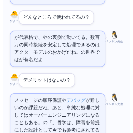
どんなところで使われてるの？
ひよこ
が代表格で、WhatsAppや
の裏側で動いてる。数百
ペンギン先生
万の同時接続を安定して処理できるのは
アクターモデルのおかげだね。
の世界で
はAkkaが有名だよ
デメリットはないの？
ひよこ
メッセージの順序保証や
デバッグ
が難し
ペンギン先生
いのが課題だね。あと、単純な処理に対
してはオーバーエンジニアリングになる
こともある。
の「Let it crash」哲学は、障害を前提
にした設計として今でも参考にされてる