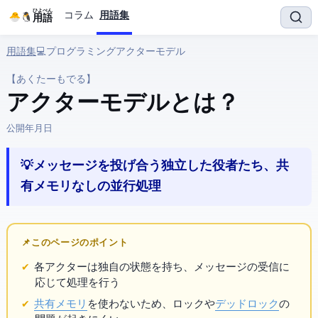
ひよぺん
コラム
用語集
IT用語
用語集
› 💻 プログラミング › アクターモデル
【あくたーもでる】
アクターモデル とは？
公開:
2026年3月29日
💡 メッセージを投げ合う独立した役者たち、共
有メモリなしの並行処理
📌 このページのポイント
各アクターは独自の状態を持ち、メッセージの受信に
応じて処理を行う
共有メモリ
を使わないため、ロックや
デッドロック
の