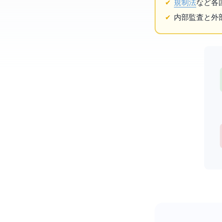
EU AI規制法
など各
内部監査と外