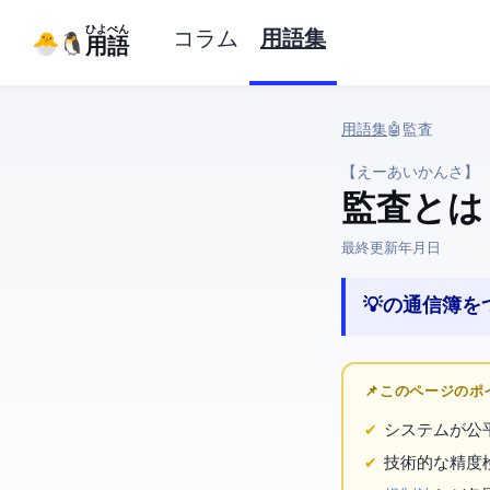
ひよぺん
コラム
用語集
IT用語
用語集
› 🤖 AI › AI監査
【えーあいかんさ】
AI監査 と
最終更新:
2026年3月27日
💡 AIの通信
📌 このページの
AIシステム
技術的な精度