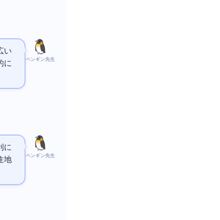
広い
ペンギン先生
的に
利に
ペンギン先生
住地