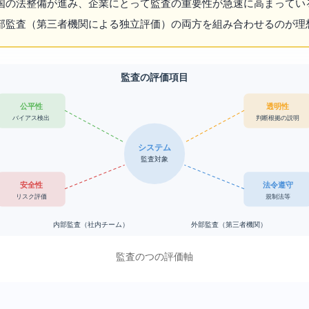
国の法整備が進み、企業にとってAI監査の重要性が急速に高まってい
部監査（第三者機関による独立評価）の両方を組み合わせるのが理
AI監査の評価項目
公平性
透明性
バイアス検出
判断根拠の説明
AIシステム
監査対象
安全性
法令遵守
リスク評価
EU AI規制法等
内部監査（社内チーム）
外部監査（第三者機関）
AI監査の4つの評価軸