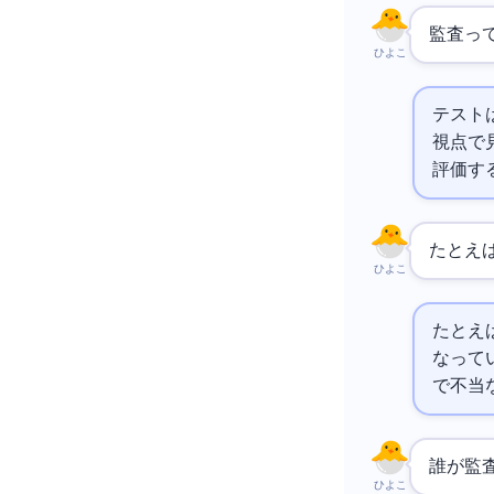
AI監査
ひよこ
テスト
視点で
評価す
たとえ
ひよこ
たとえ
なって
で不当
誰がAI
ひよこ