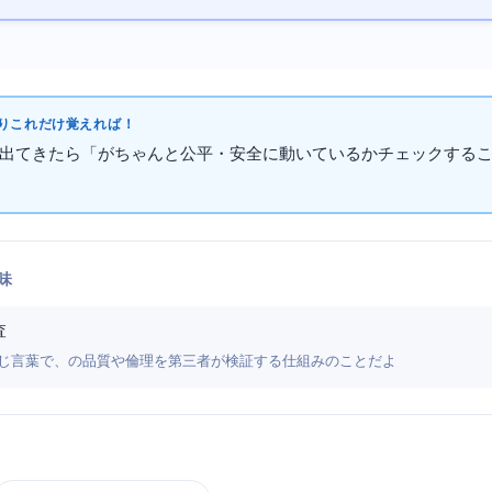
これだけ覚えればOK！
って出てきたら「AIがちゃんと公平・安全に動いているかチェックする
味
査
it）と同じ言葉で、AIの品質や倫理を第三者が検証する仕組みのことだよ