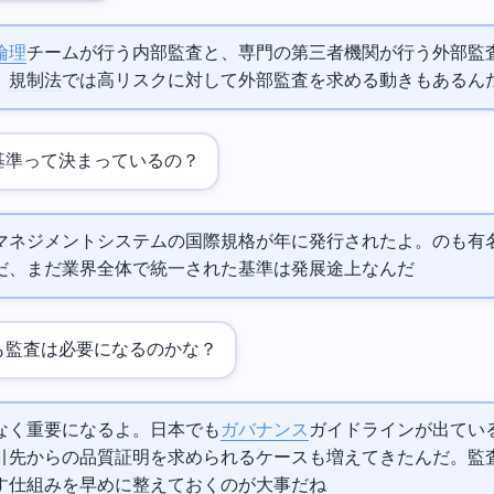
AI倫理
チームが行う内部監査と、専門の第三者機関が行う外部監
。
EU AI規制法
では高リスクAIに対して外部監査を求める動きもあるん
基準って決まっているの？
EC 42001というAIマネジメントシステムの国際規格が2023年に発行されたよ。
のAI Risk Management Fr
だ、まだ業界全体で統一された基準は発展途上なんだ
AI監査は必要になるのかな？
なく重要になるよ。日本でも
AIガバナンス
ガイドラインが出てい
引先からAIの品質証明を求められるケースも増えてきたんだ。監
す仕組みを早めに整えておくのが大事だね