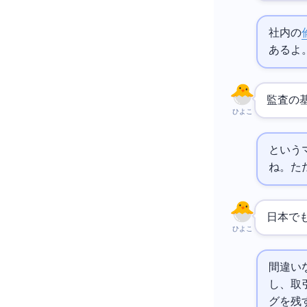
社内の
あるよ
監査の
ひよこ
ISO/I
ね。た
日本でも
ひよこ
間違い
し、取
グを残