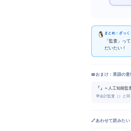
まとめ：ざっくり
「AI監査」
だいたいOK！
📖 おまけ：英語の意
「AI Audit」
＝ 人工知能監
💬 会計監査（Aud
🔗 あわせて読みたい