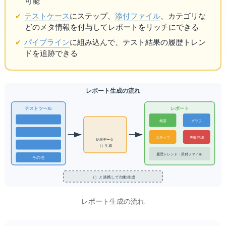
可能
テストケース
にステップ、
添付ファイル
、カテゴリな
どのメタ情報を付与してレポートをリッチにできる
CI/CDパイプライン
に組み込んで、テスト結果の履歴トレン
ドを追跡できる
Allure レポート生成の流れ
Allure HTMLレポート
テストツール
概要
グラフ
ステップ
失敗詳細
結果データ
（JSON）生成
履歴トレンド・添付ファイル
その他...
CI/CD（Jenkins / GitHub Actions）と連携して自動生成
Allure レポート生成の流れ