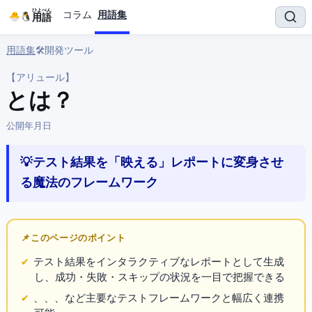
ひよぺん
コラム
用語集
IT用語
用語集
› 🛠️ 開発ツール › Allure
【アリュール】
Allure とは？
公開:
2026年3月28日
💡 テスト結果を「映える」レポートに変身させ
る魔法のフレームワーク
📌 このページのポイント
テスト結果をインタラクティブな
レポートとして生成
し、成功・失敗・スキップの状況を一目で把握できる
、
、
、
など主要なテストフレームワークと幅広く連携