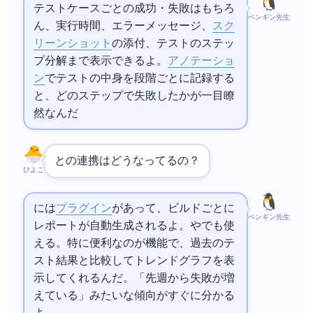
テストケース
ごとの成功・失敗はもちろ
ペンギン先生
ん、実行時間、エラーメッセージ、
スク
リーンショット
の添付、テストのステッ
プ分解まで表示できるよ。@Step
アノテーショ
ン
でテストの中身を段階ごとに記録する
と、どのステップで失敗したかが一目瞭
然なんだ
CIとの連携はどうなってるの？
ひよこ
にはAllure
プラグイン
があって、ビルドごとに
ペンギン先生
レポートが自動生成されるよ。
や
CIでも使
える。特に便利なのがhistory機能で、過去のテ
スト結果と比較してトレンドグラフを表
示してくれるんだ。「先週から失敗が増
えている」みたいな傾向がすぐに分かる