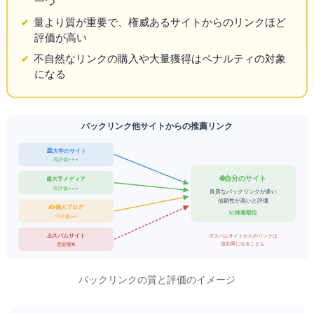
一つ
量より質が重要で、権威あるサイトからのリンクほど
評価が高い
不自然なリンクの購入や大量獲得はペナルティの対象
になる
バックリンク — 他サイトからの推薦リンク
🏛️ 大学のサイト
高評価 ⭐⭐⭐
🌐 自分のサイト
📰 大手メディア
高評価 ⭐⭐⭐
良質なバックリンクが多い
= 信頼性が高いと評価
✍️ 個人ブログ
📈 検索順位UP
中評価 ⭐⭐
⚠️ スパムサイト
※ スパムサイトからのリンクは
逆効果になることも
悪影響 ❌
バックリンクの質と評価のイメージ