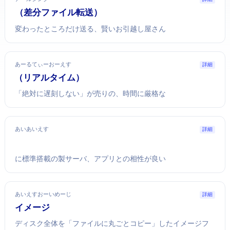
rsync（差分ファイル転送）
変わったところだけ送る、賢いお引越し屋さん
あーるてぃーおーえす
詳細
RTOS（リアルタイムOS）
「絶対に遅刻しない」が売りの、時間に厳格なOS
あいあいえす
詳細
Windowsに標準搭載のMicrosoft製Webサーバ、.NETアプリとの相性が良い
あいえすおーいめーじ
詳細
ISOイメージ
ディスク全体を「1ファイルに丸ごとコピー」したイメージフ