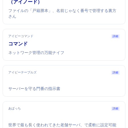
inode（アイノード）
ファイルの「戸籍謄本」、名前じゃなく番号で管理する裏方
さん
アイピーコマンド
詳細
ipコマンド
Linuxネットワーク管理の万能ナイフ
アイピーテーブルズ
詳細
Linuxサーバーを守る門番の指示書
あぱっち
詳細
世界で最も長く使われてきた老舗Webサーバ、.htaccessで柔軟に設定可能