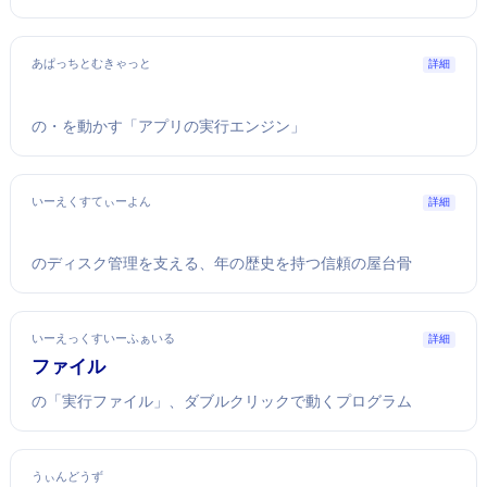
あぱっちとむきゃっと
詳細
JavaのServlet・JSPを動かす「Javaアプリの実行エンジン」
いーえくすてぃーよん
詳細
Linuxのディスク管理を支える、30年の歴史を持つ信頼の屋台骨
いーえっくすいーふぁいる
詳細
EXEファイル
Windowsの「実行ファイル」、ダブルクリックで動くプログラム
うぃんどうず