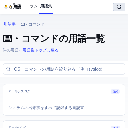
ひよぺん
コラム
用語集
IT用語
IT用語集
⌨️ OS・コマンド
⌨️ OS・コマンド の用語一覧
173 件の用語
← 用語集トップに戻る
アールシスログ
詳細
システムの出来事をすべて記録する書記官
アールシンク
詳細