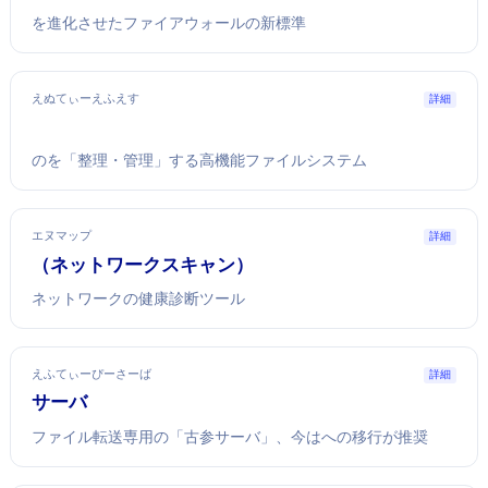
iptablesを進化させたLinuxファイアウォールの新標準
えぬてぃーえふえす
詳細
WindowsのHDD/SSDを「整理・管理」する高機能ファイルシステム
エヌマップ
詳細
nmap（ネットワークスキャン）
ネットワークの健康診断ツール
えふてぃーぴーさーば
詳細
FTPサーバ
ファイル転送専用の「古参サーバ」、今はSFTPへの移行が推奨