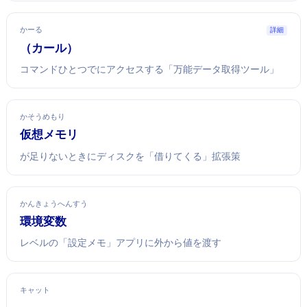
かーる
詳細
cURL（カール）
コマンドひとつでWebにアクセスする「万能データ取得ツール」
かそうめもり
仮想メモリ
RAMが足りないときにディスクを「借りてくる」拡張策
かんきょうへんすう
環境変数
OSレベルの「設定メモ」—アプリに外から値を渡す
キャット