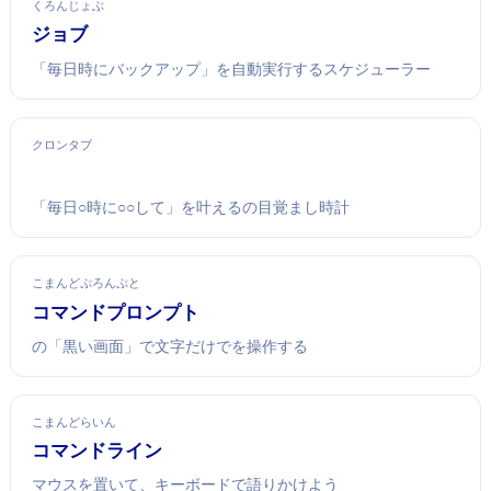
くろんじょぶ
cronジョブ
「毎日3時にバックアップ」を自動実行するスケジューラー
クロンタブ
「毎日○時に○○して」を叶えるLinuxの目覚まし時計
こまんどぷろんぷと
コマンドプロンプト
Windowsの「黒い画面」で文字だけでPCを操作する
こまんどらいん
コマンドライン
マウスを置いて、キーボードで語りかけよう