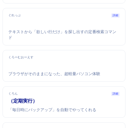
ぐれっぷ
詳細
テキストから「欲しい行だけ」を探し出すLinuxの定番検索コマン
ド
くろーむおーえす
ブラウザがそのままOSになった、超軽量パソコン体験
くろん
詳細
cron（定期実行）
「毎日3時にバックアップ」を自動でやってくれる