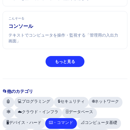
こんそーる
コンソール
テキストでコンピュータを操作・監視する「管理用の入出力
画面」
もっと見る
📂 他のカテゴリ
🤖 AI
💻 プログラミング
🔒 セキュリティ
🌐 ネットワーク
🕸️ Web
☁️ クラウド・インフラ
🗄️ データベース
🖥️ デバイス・ハード
⌨️ OS・コマンド
📐 コンピュータ基礎