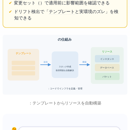
変更セット（Change Set）で適用前に影響範囲を確認できる
ドリフト検出で「
テンプレート
と実環境のズレ」を検
知できる
AWS CloudFormationの仕組み
AWSリソース
テンプレート
EC2インスタンス
送信
構築
スタック作成
RDSデータベース
依存関係を自動解決
S3バケット
Infrastructure as Code：コードでインフラを定義・管理
CloudFormation：テンプレートからAWSリソースを自動構築