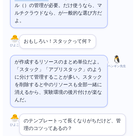
ル（tfstate）の管理が必要。
だけ使うならCloudFormation、
マ
ルチクラウド
なら
、が一般的な選び方だ
よ。
おもしろい！
スタック
って何？
ひよこ
CloudFormationが作成する
リソース
のまとめ単位だよ。
ペンギン先生
「
スタック
」「アプリスタック」のよう
に分けて管理することが多い。
スタック
を削除すると中の
リソース
も全部一緒に
消えるから、実験環境の後片付けが楽な
んだ。
CloudFormationの
テンプレート
って長くなりがちだけど、管
ひよこ
理のコツってあるの？