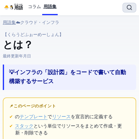
ひよぺん
コラム
用語集
IT用語
用語集
› ☁️ クラウド・インフラ › CloudFormation
【くらうどふぉーめーしょん】
CloudFormation とは？
最終更新:
2026年3月25日
💡 AWSインフラの「設計図」をコードで書いて自動
構築するサービス
📌 このページのポイント
の
テンプレート
で
リソース
を宣言的に定義する
スタック
という単位で
リソース
をまとめて作成・更
新・削除できる