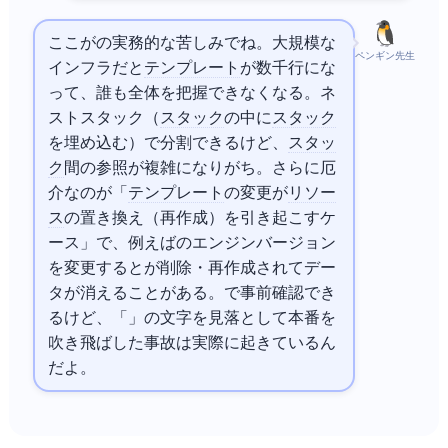
ここがCloudFormationの実務的な苦しみでね。大規模な
ペンギン先生
インフラだと
テンプレート
が数千行にな
って、誰も全体を把握できなくなる。ネ
ストスタック（
スタック
の中に
スタック
を埋め込む）で分割できるけど、
スタッ
ク
間の参照が複雑になりがち。さらに厄
介なのが「
テンプレート
の変更が
リソー
ス
の置き換え（再作成）を引き起こすケ
ース」で、例えばRDSのエンジンバージョン
を変更するとDBが削除・再作成されてデー
タが消えることがある。Change Setで事前確認でき
るけど、「Replace」の文字を見落として本番DBを
吹き飛ばした事故は実際に起きているん
だよ。