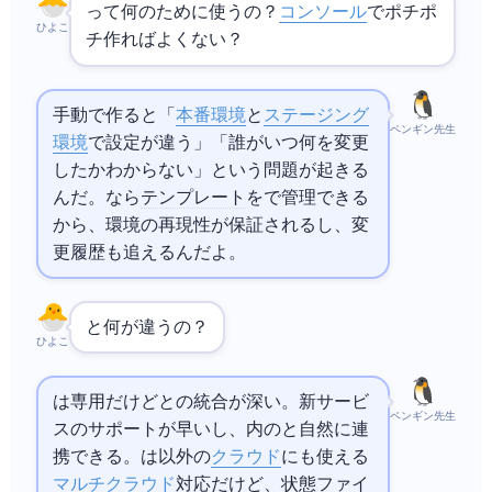
CloudFormationって何のために使うの？
コンソール
でポチポ
ひよこ
チ作ればよくない？
手動で作ると「
本番環境
と
ステージング
ペンギン先生
環境
で設定が違う」「誰がいつ何を変更
したかわからない」という問題が起きる
んだ。CloudFormationなら
テンプレート
を
で管理できる
から、環境の再現性が保証されるし、変
更履歴も追えるんだよ。
と何が違うの？
ひよこ
CloudFormationは
専用だけど
との統合が深い。新サービ
ペンギン先生
スのサポートが早いし、
内の
と自然に連
携できる。
は
以外の
クラウド
にも使える
マルチクラウド
対応だけど、状態ファイ