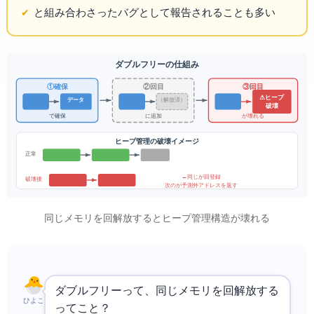
と組み合わさったバグとして報告されることも多い
ダブルフリーの仕組み
① 確保
② 1回目 free()
③ 2回目 free()
⚠ ヒープ
データ
（解放済）
破壊
malloc()で確保
free listに追加
free list が壊れる
ヒープ管理 (free list) の破壊イメージ
正常:
← 同じchunkが2回登録
破壊後:
次のmalloc()が予測外アドレスを返す
同じメモリを2回解放するとヒープ管理構造が壊れる
ダブルフリーって、同じメモリを2回解放する
ひよこ
ってこと？