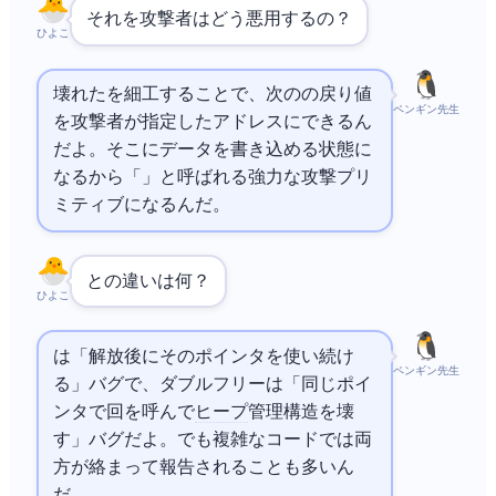
それを攻撃者はどう悪用するの？
ひよこ
壊れたfree listを細工することで、次のmalloc()の戻り値
ペンギン先生
を攻撃者が指定したアドレスにできるん
だよ。そこにデータを書き込める状態に
なるから「Write-What-Where」と呼ばれる強力な攻撃プリ
ミティブになるんだ。
との違いは何？
ひよこ
UAFは「解放後にそのポインタを使い続け
ペンギン先生
る」バグで、ダブルフリーは「同じポイ
ンタで2回free()を呼んで
ヒープ
管理構造を壊
す」バグだよ。でも複雑なコードでは両
方が絡まって報告されることも多いん
だ。