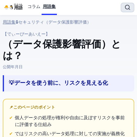
ひよぺん
コラム
用語集
IT用語
用語集
› 🔒 セキュリティ › DPIA（データ保護影響評価）
【でぃーぴーあいえー】
DPIA（データ保護影響評価） と
は？
公開:
2026年3月25日
💡 データを使う前に、リスクを見える化
📌 このページのポイント
個人データの処理が権利や自由に及ぼすリスクを事前
に評価する仕組み
ではリスクの高いデータ処理に対してDPIAの実施が義務化