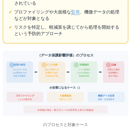
されている
プロファイリングや大規模な
監視
、機微データの処理
などが対象となる
リスクを特定し、軽減策を講じてから処理を開始する
という予防的アプローチ
DPIA（データ保護影響評価）のプロセス
処理の特定
対策検討
リスク分析
記録
どんなデータを
個人の権利への
リスク軽減の
結果を文書化
なぜ処理するか
影響度と発生
ための技術的・
監督機関に
目的を明確化
可能性を評価
組織的措置
提出可能に
DPIAが必要になるケース（GDPR）
プロファイリング
大規模監視
機微データ処理
AIによる自動判定
防犯カメラ等
健康・生体情報等
未実施の場合：最大1000万ユーロ or 全世界売上高の2%の制裁金
DPIAのプロセスと対象ケース