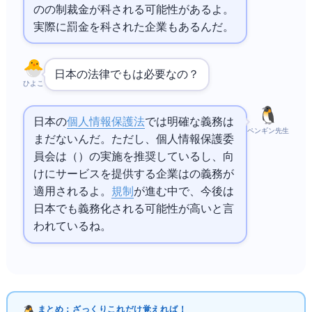
の2%の制裁金が科される可能性があるよ。
実際に罰金を科された企業もあるんだ。
日本の法律でもDPIAは必要なの？
ひよこ
日本の
個人情報保護法
では明確なDPIA義務は
ペンギン先生
まだないんだ。ただし、個人情報保護委
員会はPIA（Privacy Impact Assessment）の実施を推奨しているし、EU向
けにサービスを提供する企業は
のDPIA義務が
適用されるよ。
AI規制
が進む中で、今後は
日本でも義務化される可能性が高いと言
われているね。
まとめ：ざっくりこれだけ覚えればOK！