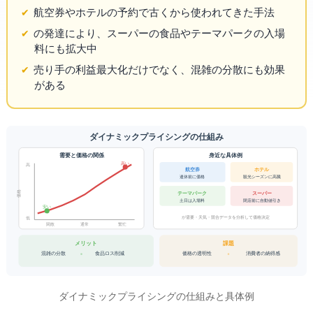
航空券やホテルの予約で古くから使われてきた手法
AIの発達により、スーパーの食品やテーマパークの入場
料にも拡大中
売り手の利益最大化だけでなく、混雑の分散にも効果
がある
ダイナミックプライシングの仕組み
身近な具体例
需要と価格の関係
高い
高
航空券
ホテル
観光シーズンに高騰
連休前に価格UP
価格
テーマパーク
スーパー
閉店前に自動値引き
土日は入場料UP
安い
AIが需要・天気・競合データを分析して価格決定
低
閑散
通常
繁忙
課題
メリット
混雑の分散
食品ロス削減
価格の透明性
消費者の納得感
ダイナミックプライシングの仕組みと具体例