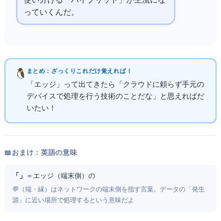
使い分ける「ハイブリッドAI」が主流にな
っていくんだ。
まとめ：ざっくりこれだけ覚えればOK！
「エッジAI」って出てきたら「
クラウド
に頼らず手元の
デバイスでAI処理を行う技術のことだな」と思えればだ
いたいOK！
📖 おまけ：英語の意味
「Edge AI」
＝ エッジ（端末側）のAI
💬 Edge（端・縁）はネットワークの端末側を指す言葉。データの「発生
源」に近い場所でAI処理するという意味だよ