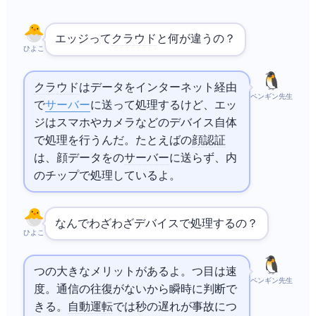
エッジAIって
クラウド
AIと何が違うの？
ひよこ
クラウド
AIはデータをインターネット経由
ペンギン先生
で
サーバー
に送って処理するけど、エッ
ジAIはスマホやカメラなどのデバイス自体
でAI処理を行うんだ。たとえばiPhoneの
顔認証
は、顔データを
の
サーバー
に送らず、iPhone内
のチップで処理しているよ。
なんでわざわざデバイスで処理するの？
ひよこ
3つの大きなメリットがあるよ。1つ目は速
ペンギン先生
度。通信の往復がないから瞬時に判断で
きる。
自動運転
では0.1秒の遅れが事故につ