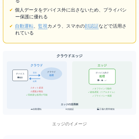
る
個人データをデバイス外に出さないため、プライバシ
ー保護に優れる
自動運転
、
監視
カメラ、スマホの
顔認証
などで活用さ
れている
クラウドAI vs エッジAI
クラウドAI
エッジAI
クラウド
送信
デバイス内で
デバイス
AI処理
AI処理
📷 撮影
📷→🧠→✓
結果
⚠ ネット必須
✓ オフラインで動作
⚠ 遅延が発生
✓ 超低遅延（リアルタイム）
✓ 高精度な処理が可能
✓ プライバシー保護
エッジAIの活用例
🏭 工場の異常検知
🚗 自動運転
📱 顔認証
エッジAIのイメージ