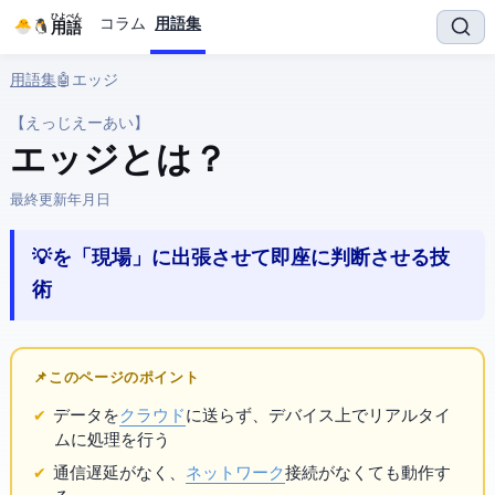
ひよぺん
コラム
用語集
IT用語
用語集
› 🤖 AI › エッジAI
【えっじえーあい】
エッジAI とは？
最終更新:
2026年4月18日
💡 AIを「現場」に出張させて即座に判断させる技
術
📌 このページのポイント
データを
クラウド
に送らず、デバイス上でリアルタイ
ムにAI処理を行う
通信遅延がなく、
ネットワーク
接続がなくても動作す