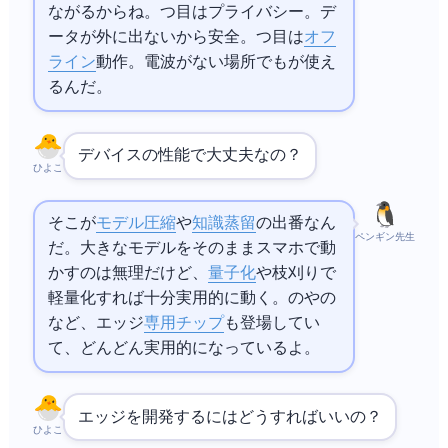
ながるからね。2つ目はプライバシー。デ
ータが外に出ないから安全。3つ目は
オフ
ライン
動作。電波がない場所でもAIが使え
るんだ。
デバイスの性能で大丈夫なの？
ひよこ
そこが
モデル圧縮
や
知識蒸留
の出番なん
ペンギン先生
だ。大きなモデルをそのままスマホで動
かすのは無理だけど、
量子化
や枝刈りで
軽量化すれば十分実用的に動く。
のNeural Engineや
のEdge
など、エッジ
AI専用チップ
も登場してい
て、どんどん実用的になっているよ。
エッジAIを開発するにはどうすればいいの？
ひよこ