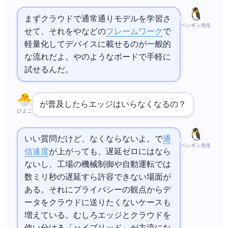
まず
クラウド
で通常通りモデルを学習さ
ペンギン先生
せて、それを
Liteや
Runtimeなどの
フレームワーク
で
軽量化してデバイスに載せるのが一般的
な流れだよ。
やJetson Nanoのようなボードで手軽に
試せるんだ。
が普及したらエッジAIはいらなくなるの？
ひよこ
いい質問だけど、なくならないよ。
で
通
ペンギン先生
信速度
が上がっても、遅延ゼロにはなら
ないし、工場の機械制御や
自動運転
では
数ミリ秒の遅延すら許容できない場面が
ある。それにプライバシーの観点からデ
ータを
クラウド
に送りたくないケースも
増えている。むしろエッジと
クラウド
を