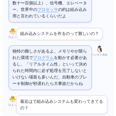
数十〜百個以上）、信号機、エレベータ
ー…。世界中の
プロセッサ
の約98%は組み込み
用と言われているくらいだよ
組み込みシステムを作るのって難しいの？
ひよこ
独特の難しさがあるよ。メモリや
が限ら
ペンギン先生
れた環境で
プログラム
を動かす必要があ
るし、「リアルタイム性」といって決め
られた時間内に必ず処理を完了しないと
いけない場面も多いんだ。自動車のブレ
ーキ制御が0.1秒遅れたら大事故だからね
最近は
で組み込みシステムも変わってきてる
ひよこ
の？