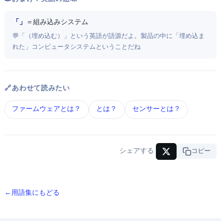
「Embedded System」
＝ 組み込みシステム
💬 「Embed（埋め込む）」という英語が語源だよ。製品の中に「埋め込ま
れた」コンピュータシステムということだね
🔗 あわせて読みたい
ファームウェア とは？
IoT とは？
センサー とは？
シェアする
URLコピー
← 用語集にもどる