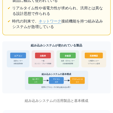
製品に幅広く使われている
リアルタイム性や省電力性が求められ、汎用PCとは異な
る設計思想で作られる
時代の到来で、
ネットワーク
接続機能を持つ組み込み
システムが急増している
組み込みシステムが使われている製品
医療機器
自動車
炊飯器
エアコン
温度センサー
温度・圧力センサー
心電図モニター
ECU 50〜100個
自動温度制御
エンジン・ブレーキ制御
火加減自動調整
リアルタイム監視
組み込みシステムの基本構成
センサー
マイコン
アクチュエータ
入力
処理
出力
世界のプロセッサの約98%は組み込み用！
組み込みシステムの活用製品と基本構成