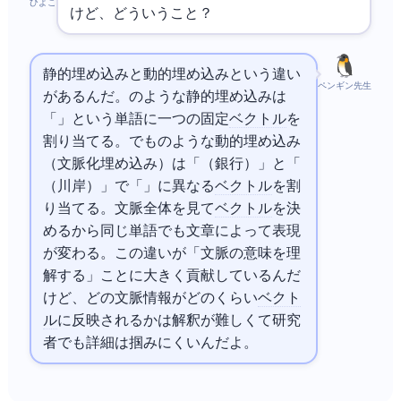
ひよこ
けど、どういうこと？
静的埋め込みと動的埋め込みという違い
ペンギン先生
があるんだ。
のような静的埋め込みは
「bank」という単語に一つの固定
ベクトル
を
割り当てる。でも
のような動的埋め込み
（文脈化埋め込み）は「I went to the bank（銀行）」と「The river
bank（川岸）」で「bank」に異なる
ベクトル
を割
り当てる。文脈全体を見て
ベクトル
を決
めるから同じ単語でも文章によって表現
が変わる。この違いが「文脈の意味を理
解する」ことに大きく貢献しているんだ
けど、どの文脈情報がどのくらい
ベクト
ル
に反映されるかは解釈が難しくてAI研究
者でも詳細は掴みにくいんだよ。