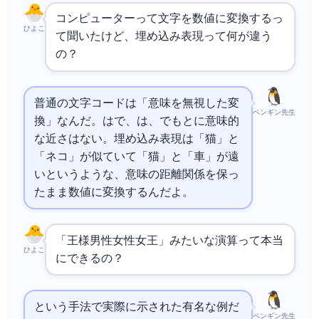
コンピューターって文字を数値に変換するっ
ひよこ
て聞いたけど、埋め込み表現って何が違う
の？
普通の文字コードは「意味を無視した変
ペンギン先生
換」なんだ。Aは
で65、Bは66、でも65と66に意味的
な近さはない。埋め込み表現は「猫」と
「ネコ」が似ていて「猫」と「車」が遠
いというような、意味の距離関係を保っ
たまま数値に変換するんだよ。
「王様 - 男性 + 女性 = 女王」みたいな演算って本当
ひよこ
にできるの？
という手法で実際に示された有名な例だ
ペンギン先生