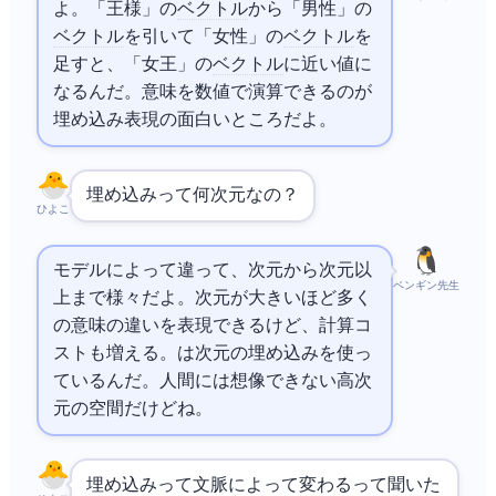
よ。「王様」の
ベクトル
から「男性」の
ベクトル
を引いて「女性」の
ベクトル
を
足すと、「女王」の
ベクトル
に近い値に
なるんだ。意味を数値で演算できるのが
埋め込み表現の面白いところだよ。
埋め込みって何次元なの？
ひよこ
モデルによって違って、128次元から4096次元以
ペンギン先生
上まで様々だよ。次元が大きいほど多く
の意味の違いを表現できるけど、計算コ
ストも増える。
-3は12288次元の埋め込みを使っ
ているんだ。人間には想像できない高次
元の空間だけどね。
埋め込みって文脈によって変わるって聞いた