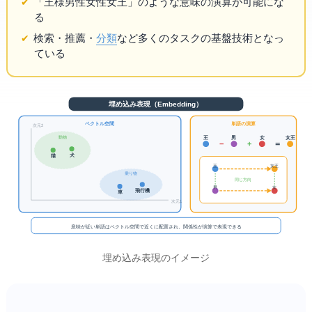
「王様 - 男性 + 女性 = 女王」のような意味の演算が可能にな
る
検索・推薦・
分類
など多くのAIタスクの基盤技術となっ
ている
埋め込み表現（Embedding）
ベクトル空間
単語の演算
次元2
動物
王
男
女
女王
−
+
＝
犬
猫
王
女王
乗り物
同じ方向
男
女
飛行機
車
次元1
意味が近い単語はベクトル空間で近くに配置され、関係性が演算で表現できる
埋め込み表現のイメージ