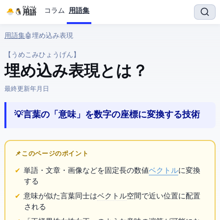
ひよぺん
コラム
用語集
IT用語
用語集
› 🤖 AI › 埋め込み表現
【うめこみひょうげん】
埋め込み表現 とは？
最終更新:
2026年3月25日
💡 言葉の「意味」を数字の座標に変換する技術
📌 このページのポイント
単語・文章・画像などを固定長の数値
ベクトル
に変換
する
意味が似た言葉同士は
ベクトル
空間で近い位置に配置
される