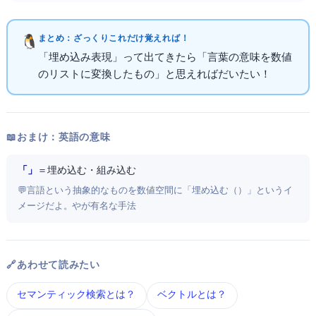
まとめ：ざっくりこれだけ覚えればOK！
「埋め込み表現」って出てきたら「言葉の意味を数値
のリストに変換したもの」と思えればだいたいOK！
📖 おまけ：英語の意味
「Embedding」
＝ 埋め込む・組み込む
💬 言語という抽象的なものを数値空間に「埋め込む（embed）」というイ
メージだよ。Word2VecやBERTが有名な手法
🔗 あわせて読みたい
セマンティック検索 とは？
ベクトル とは？