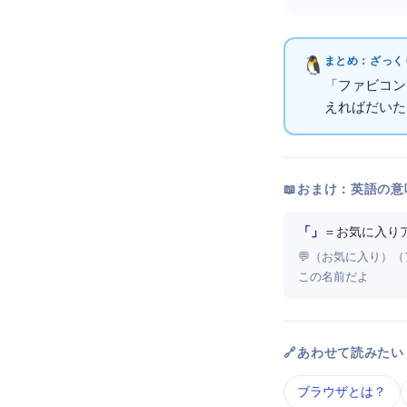
まとめ：ざっくり
「ファビコン
えればだいたい
📖 おまけ：英語の意
「Favorite Icon」
＝ お気に入り
💬 Favorite（
この名前だよ
🔗 あわせて読みたい
ブラウザ とは？