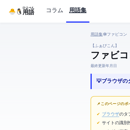
ひよぺん
コラム
用語集
IT用語
用語集
› 🕸️ Web › ファビコン
【ふぁびこん】
ファビコ
最終更新:
2026年4月20日
💡 ブラウザ
📌 このページの
ブラウザ
のタ
サイトの識別