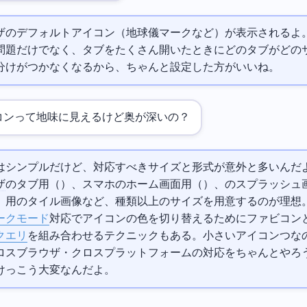
ザ
のデフォルトアイコン（地球儀マークなど）が表示されるよ
問題だけでなく、タブをたくさん開いたときにどのタブがどの
分けがつかなくなるから、ちゃんと設定した方がいいね。
コンって地味に見えるけど奥が深いの？
はシンプルだけど、対応すべきサイズと形式が意外と多いんだ
ザ
のタブ用（16x16, 32x32）、スマホのホーム画面用（180x180）、
のスプラッシュ
）、
用のタイル画像など、10種類以上のサイズを用意するのが理想
ークモード
対応でアイコンの色を切り替えるためにSVGファビコン
クエリ
を組み合わせるテクニックもある。小さいアイコン1つな
ロスブラウザ・クロスプラットフォームの対応をちゃんとやろ
けっこう大変なんだよ。