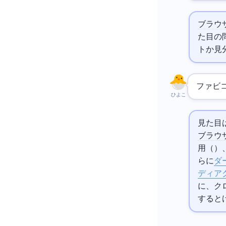
ブラウ
た目の
トか見
ファビ
ひよこ
見た目
ブラウ
用（512x512
らに
ダ
ディア
に、ク
すると