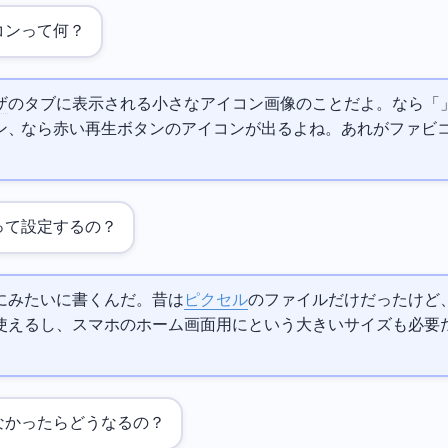
コンって何？
ザ
のタブに表示される小さなアイコン画像のことだよ。
なら「G
、YouTubeなら赤い再生ボタンのアイコンが出るよね。あれがファビ
って設定するの？
rel="icon" href="/favicon.ico">みたいに書くんだ。昔は16x16
ピクセル
の.icoファイルだけだったけど
SVGも使えるし、スマホのホーム画面用にapple-touch-iconという大きいサイズも必要
なかったらどうなるの？