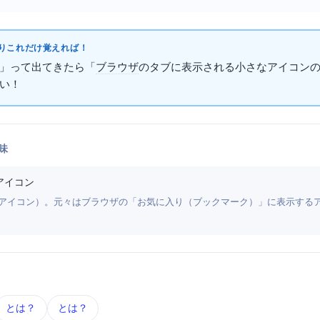
これだけ覚えればOK！
」って出てきたら「
ブラウザ
のタブに表示される小さなアイコン
OK！
味
アイコン
お気に入り）+ Icon（アイコン）。元々はブラウザの「お気に入り（ブックマーク）」に表示
HTML とは？
URL とは？