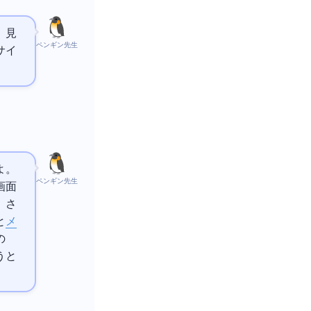
。見
ペンギン先生
サイ
よ。
ペンギン先生
画面
。さ
と
メ
の
うと