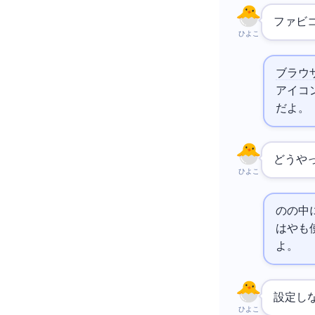
ファビ
ひよこ
ブラウ
アイコン
だよ。
どうや
ひよこ
の<
>の中に<link 
はPNGや
よ。
設定し
ひよこ