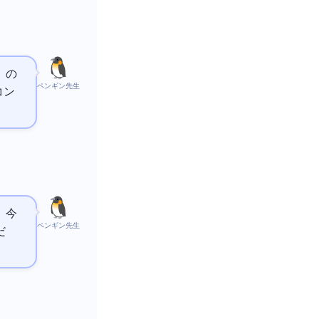
」の
ペンギン先生
コン
、今
ペンギン先生
だ