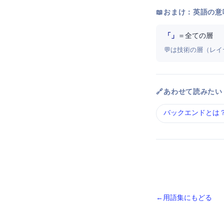
📖 おまけ：英語の意
「Full Stack」
＝ 全ての層
💬 stackは技術
🔗 あわせて読みたい
バックエンド とは
← 用語集にもどる