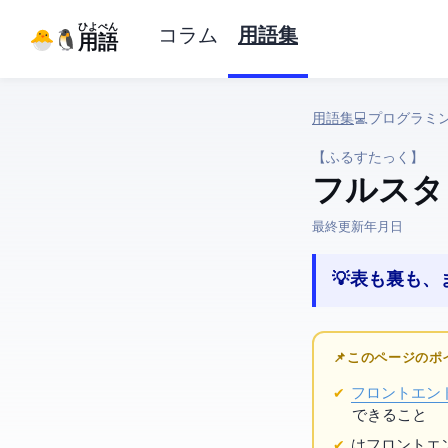
ひよぺん
コラム
用語集
IT用語
用語集
› 💻 プログラミ
【ふるすたっく】
フルスタ
最終更新:
2026年4月20日
💡 表も裏も
📌 このページの
フロントエン
できること
は
フロントエ