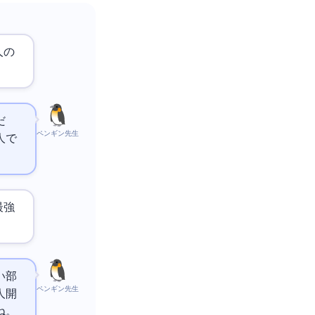
人の
だ
ペンギン先生
人で
最強
い部
ペンギン先生
人開
ね。