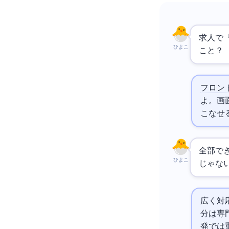
求人で
ひよこ
こと？
フロン
よ。画
こなせ
全部で
ひよこ
じゃな
広く対
分は専
発では