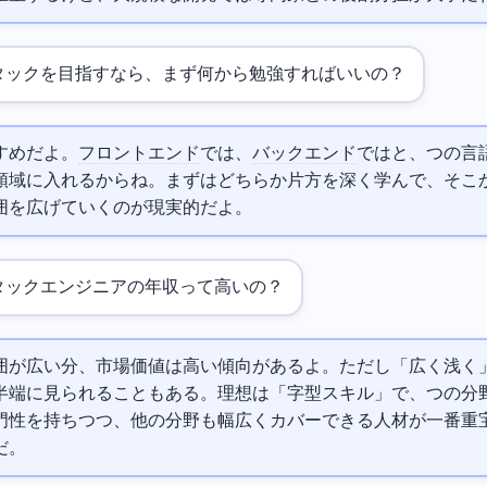
タックを目指すなら、まず何から勉強すればいいの？
すめだよ。
フロントエンド
では
、
バックエンド
では
と、1つの言
領域に入れるからね。まずはどちらか片方を深く学んで、そこ
囲を広げていくのが現実的だよ。
タックエンジニアの年収って高いの？
囲が広い分、市場価値は高い傾向があるよ。ただし「広く浅く
半端に見られることもある。理想は「T字型スキル」で、1つの分
門性を持ちつつ、他の分野も幅広くカバーできる人材が一番重
だ。