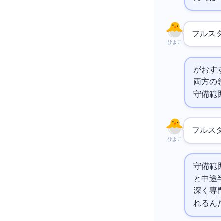
フルス
ひよこ
がおす
両方の
守備範
フルス
ひよこ
守備範
と中途
深く専
れるん