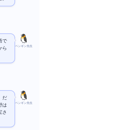
語で
ペンギン先生
から
」だ
ペンギン先生
野は
宝さ