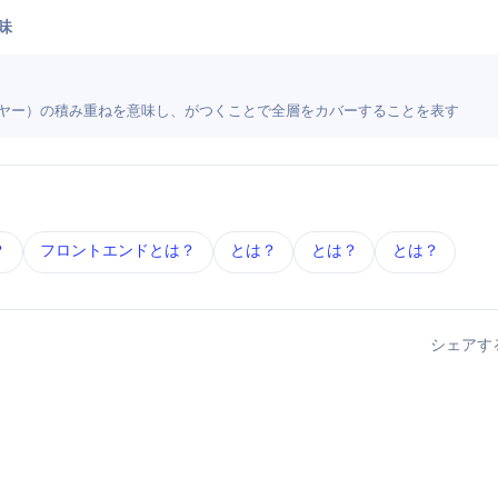
味
の層（レイヤー）の積み重ねを意味し、fullがつくことで全層をカバーすることを表す
？
フロントエンド とは？
JavaScript とは？
Node.js とは？
React とは？
シェアす