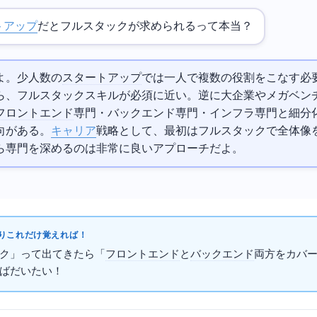
トアップ
だとフルスタックが求められるって本当？
よ。少人数の
スタートアップ
では一人で複数の役割をこなす必
ら、フルスタックスキルが必須に近い。逆に大企業やメガベン
フロントエンド
専門・バックエンド専門・インフラ専門と細分
向がある。
キャリア
戦略として、最初はフルスタックで全体像
ら専門を深めるのは非常に良いアプローチだよ。
これだけ覚えればOK！
ク」って出てきたら「
フロントエンド
と
バックエンド
両方をカバ
だいたいOK！