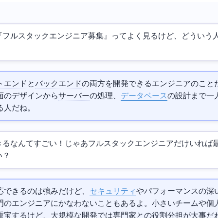
『フルスタックエンジニア募集』ってよく見るけど、どういう
トエンド
と
バックエンド
の両方を開発できるエンジニアのこと
面のデザインから
サーバー
の処理、
データベース
の設計まで一
る人だね。
きるなんてすごい！じゃあフルスタックエンジニアだけいれば
い？
応できるのは強みだけど、
セキュリティ
やパフォーマンスの深
門のエンジニアにかなわないこともあるよ。小さいチームや個
重宝するけど、大規模な開発では専門家との役割分担が大事だ