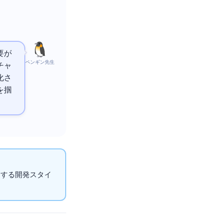
要が
ペンギン先生
チャ
化さ
を掴
ーする開発スタイ