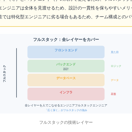
エンジニアは全体を見渡せるため、設計の一貫性を保ちやすいメリ
性では特化型エンジニアに劣る場合もあるため、チーム構成とのバ
フルスタック：全レイヤーをカバー
フロントエンド
見た目
バックエンド
フルスタック
ロジック
Node.js / Python / Java / API設計
データベース
データ
インフラ / DevOps
基盤
全レイヤーを1人でこなせるエンジニア = フルスタックエンジニア
「広く深く」がフルスタックの強み
フルスタックの技術レイヤー