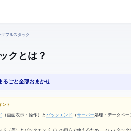
ング › フルスタック
ック とは？
、まるごと全部おまかせ
ポイント
ド
（画面表示・操作）と
バックエンド
（
サーバー
処理・データベー
ンド
（
等）と
バックエンド
（
）の両方で使えるため、フルスタック