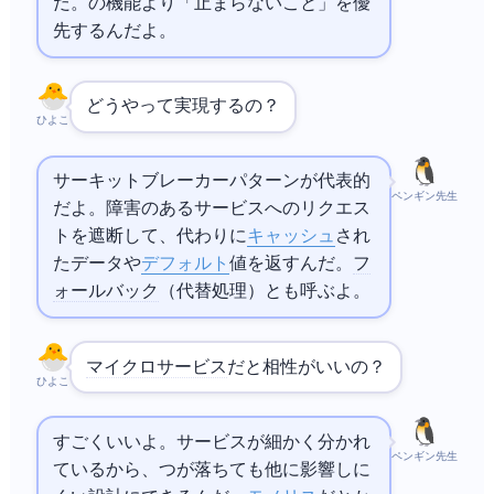
だ。100%の機能より「止まらないこと」を優
先するんだよ。
どうやって実現するの？
ひよこ
サーキットブレーカーパターンが代表的
ペンギン先生
だよ。障害のあるサービスへのリクエス
トを遮断して、代わりに
キャッシュ
され
たデータや
デフォルト
値を返すんだ。
フ
ォールバック
（代替処理）とも呼ぶよ。
マイクロサービス
だと相性がいいの？
ひよこ
すごくいいよ。サービスが細かく分かれ
ペンギン先生
ているから、1つが落ちても他に影響しに