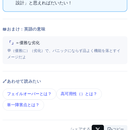
設計」と思えればだいたいOK！
📖 おまけ：英語の意味
「Graceful Degradation」
＝ 優雅な劣化
💬 Graceful（優雅に）+ Degradation（劣化）で、パニックにならず品よく機能を落とすイ
メージだよ
🔗 あわせて読みたい
フェイルオーバー とは？
高可用性（HA） とは？
単一障害点 とは？
シェアする
URLコピー