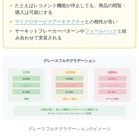
たとえばレコメンド機能が停止しても、商品の閲覧・
購入は可能にする
マイクロサービスアーキテクチャ
との相性が良い
サーキットブレーカーパターンや
フォールバック
と組
み合わせて実装される
グレースフルデグラデーション
一部障害時
正常時
全面停止
検索機能
検索機能
検索機能 ✕
レコメンド
レコメンド ✕
レコメンド ✕
購入機能
購入機能
購入機能 ✕
100% 稼働
縮退して継続
サービス停止
全滅を避け、使える機能だけでサービスを継続する
サーキットブレーカー + フォールバックで実現
グレースフルデグラデーションのイメージ