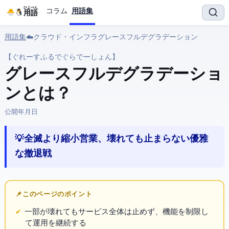
ひよぺん
コラム
用語集
IT用語
用語集
› ☁️ クラウド・インフラ › グレースフルデグラデーション
【ぐれーすふるでぐらでーしょん】
グレースフルデグラデーショ
ン とは？
公開:
2026年3月28日
💡 全滅より縮小営業、壊れても止まらない優雅
な撤退戦
📌 このページのポイント
一部が壊れてもサービス全体は止めず、機能を制限し
て運用を継続する