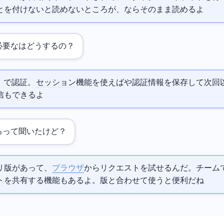
lだと`| jq .`を付けないと読めないところが、HTTPieならそのまま読めるよ
必要な
はどうするの？
A bearer --auth TOKEN`でBearer認証。
セッション
機能を使えば
や認証情報を保存して次回
信もできるよ
もあるって聞いたけど？
ioにWebアプリ版があって、
ブラウザ
からリクエストを試せるんだ。チーム
トを共有する機能もあるよ。CLI版と合わせて使うと便利だね