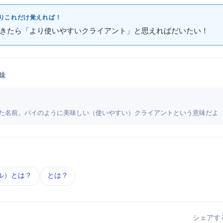
これだけ覚えればOK！
て出てきたら「curlより使いやすい
クライアント」と思えればだいたいOK！
味
パイ）を付けた名前。パイのように美味しい（使いやすい）HTTPクライアントという意味だよ
カール） とは？
REST API とは？
シェアす