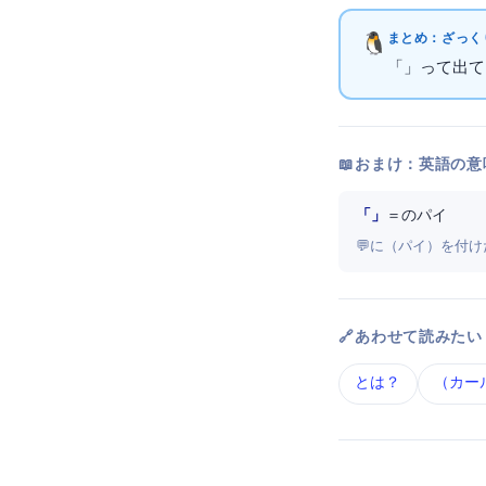
まとめ：ざっくり
「HTTPie」っ
📖 おまけ：英語の意
「HTTP + pie」
＝ HTTPのパイ
💬 HTTPにpie（
🔗 あわせて読みたい
API とは？
cURL（