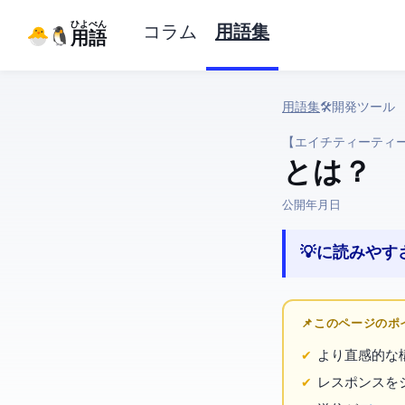
ひよぺん
コラム
用語集
IT用語
用語集
› 🛠️ 開発ツール › HTTPie
【エイチティーティ
HTTPie とは？
公開:
2026年3月29日
💡 curlに読
📌 このページの
curlより直感的
レスポンスを