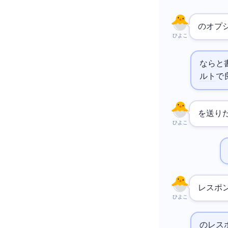
curl
ひよこ
HTTPieなら`http GET
/a
ルト
で
を送り
ひよこ
レスポ
ひよこ
のレス