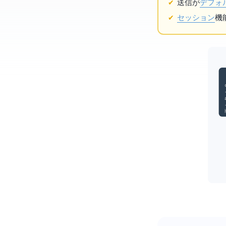
送信が
デフォ
セッション
機