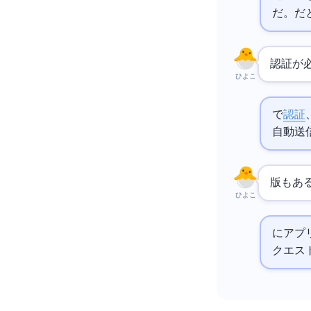
だ。cur
認証が
ひよこ
`--auth user:pass`で
Basic認証
、`-
自動送
Web版
ひよこ
httpie.
クエス