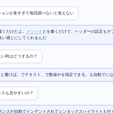
のオプションが多すぎて毎回調べないと使えない…
pi`と書くだけだよ。
HTTPメソッド
と
を書くだけで、ヘッダーの設定も
デ
良い感じにしてくれるんだ
たい時はどうするの？
name=taro age:=25`と書けばOK。=でテキスト、:=で数値やboolを指定できる。Content-Typeも自動でapplication/j
ンスも見やすいの？
ポンスが自動でインデントされてシンタックスハイライトも付