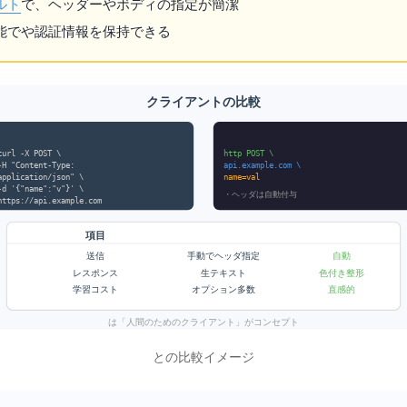
ルト
で、ヘッダーやボディの指定が簡潔
能で
や認証情報を保持できる
HTTPie vs curl — HTTPクライアントの比較
curl -X POST \
http POST \
-H "Content-Type:
api.example.com \
application/json" \
name=val
-d '{"name":"v"}' \
JSON・ヘッダは自動付与
https://api.example.com
項目
JSON送信
手動でヘッダ指定
自動
生テキスト
色付き整形
レスポンス
学習コスト
オプション多数
直感的
HTTPie は「人間のための HTTP クライアント」がコンセプト
HTTPie と curl の比較イメージ