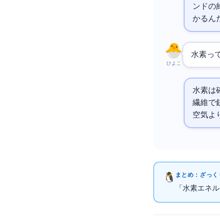
ンドの
かるん
水素っ
ひよこ
水素は
繊維で
空気よ
まとめ：ざっくり
「水素エネル