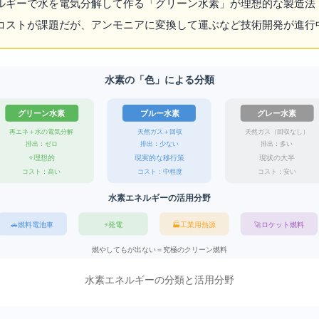
ルギーで水を電気分解して作る「グリーン水素」が理想的な製造法
コストが課題だが、アンモニアに変換して運ぶなど技術開発が進行
水素の「色」による分類
グリーン水素
ブルー水素
グレー水素
再エネ ＋ 水の電気分解
天然ガス ＋ CO2回収
天然ガス（CO2回収なし）
CO2排出：ゼロ
CO2排出：少ない
CO2排出：多い
⭐ 理想的
現実的な移行策
現状の大半
コスト：高い
コスト：中程度
コスト：安い
水素エネルギーの活用分野
🏭 工業用熱源
🚗 燃料電池車
🚀 ロケット燃料
⚡ 発電
燃やしてもCO2が出ない ＝ 究極のクリーン燃料
水素エネルギーの分類と活用分野