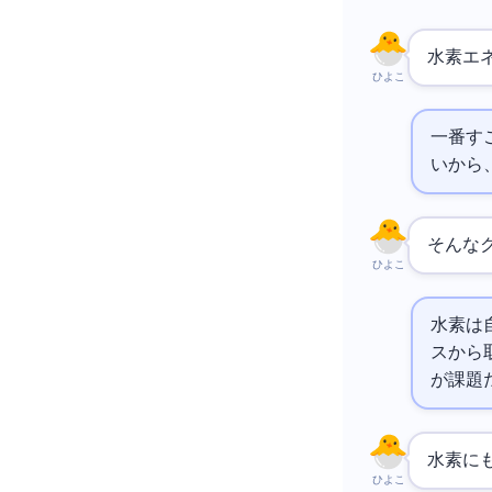
水素エ
ひよこ
一番す
いから
そんな
ひよこ
水素は
スから
が課題
水素に
ひよこ