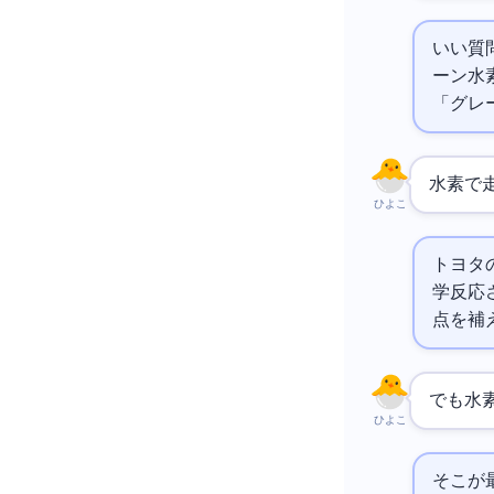
いい質
ーン水素
「グレ
水素で
ひよこ
トヨタの
学反応さ
点を補
でも水
ひよこ
そこが