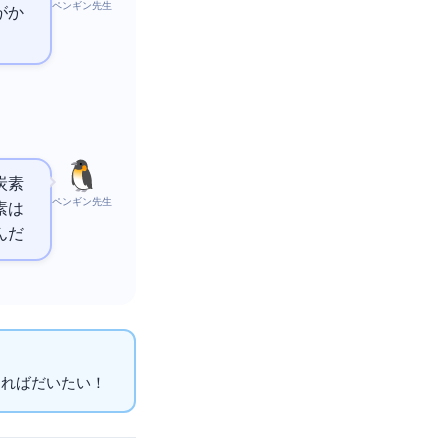
ペンギン先生
がか
炭素
ペンギン先生
素は
んだ
ばだいたいOK！