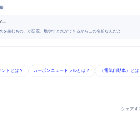
味
ギー
はギリシャ語の「水を生むもの」が語源。燃やすと水ができるからこの名前なんだよ
ント とは？
カーボンニュートラル とは？
EV（電気自動車） と
シェアす