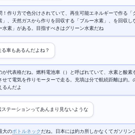
問！作り方で色分けされていて、再生可能エネルギーで作る「
」、天然ガスから作りCO2を回収する「ブルー水素」、CO2を回収し
ー水素」がある。目指すべきはグリーン水素だね
走る車もあるんだよね？
MIRAIが代表格だね。燃料電池車（FCV）と呼ばれていて、水素と酸素
せて電気を作りモーターで走る。充填は3分で航続距離は約800km。
えるんだよ
素ステーションってあんまり見ないような…
最大の
ボトルネック
だね。日本には約160カ所しかなくてガソリン