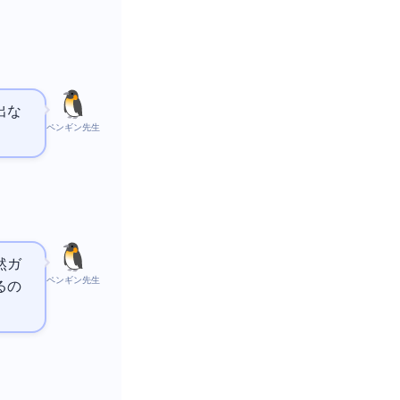
出な
ペンギン先生
然ガ
ペンギン先生
るの