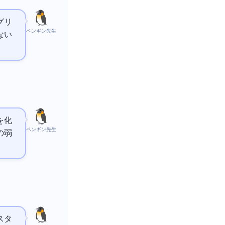
グリ
ペンギン先生
ない
を化
ペンギン先生
の弱
スタ