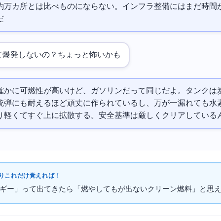
約3万カ所とは比べものにならない。インフラ整備にはまだ時間
だ
て爆発しないの？ちょっと怖いかも…
確かに可燃性が高いけど、ガソリンだって同じだよ。タンクは
銃弾にも耐えるほど頑丈に作られているし、万が一漏れても水
り軽くてすぐ上に拡散する。安全基準は厳しくクリアしている
これだけ覚えればOK！
ギー」って出てきたら「燃やしてもCO2が出ないクリーン燃料」と思えれ