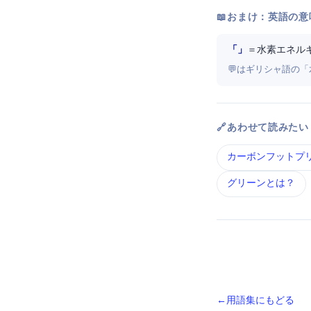
📖 おまけ：英語の意
「Hydrogen Energy」
＝ 水素エネル
💬 Hydrogen
🔗 あわせて読みたい
カーボンフットプリ
グリーンIT とは？
← 用語集にもどる