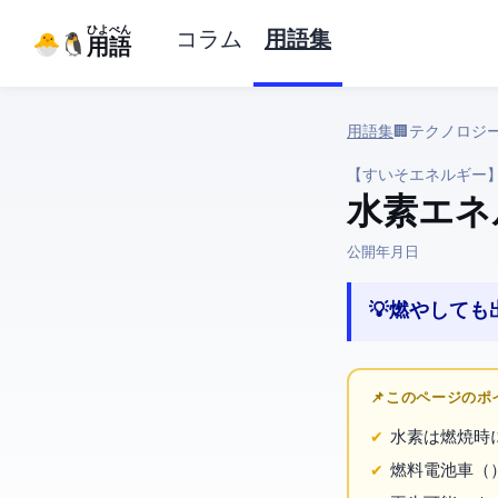
ひよぺん
コラム
用語集
IT用語
用語集
› 🏢 テクノロ
【すいそエネルギー
水素エネ
公開:
2026年3月29日
💡 燃やして
📌 このページの
水素は燃焼時に
燃料電池車（F