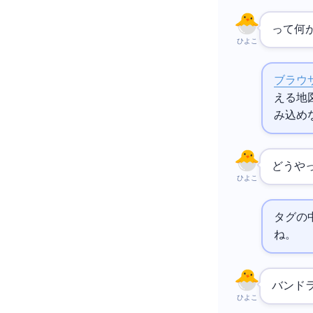
Import M
ひよこ
ブラウ
える地
み込め
どうや
ひよこ
`<script type="importm
ね。
バンド
ひよこ