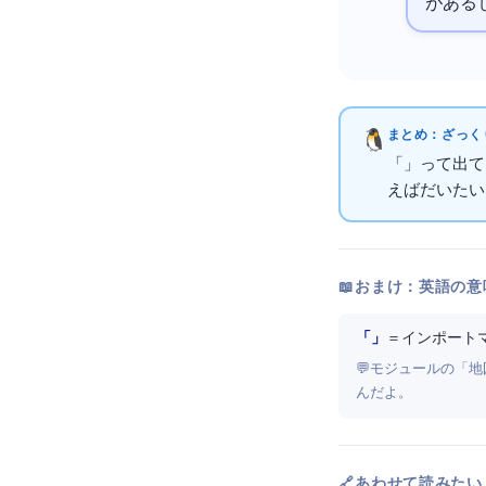
がある
まとめ：ざっくり
「Import Maps
えばだいたいO
📖 おまけ：英語の意
「Import Maps」
＝ インポート
💬 モジュールの「地
んだよ。
🔗 あわせて読みたい