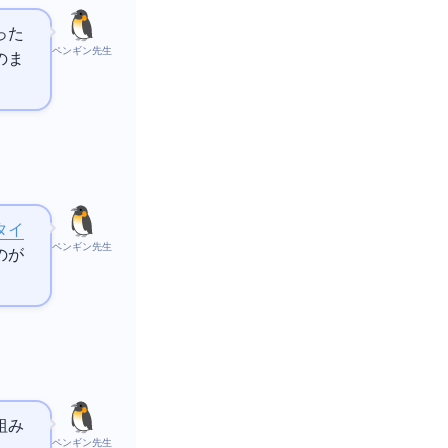
った
ペンギン先生
のま
タイ
ペンギン先生
のが
組み
ペンギン先生