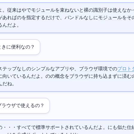
来はwebpackや
で
モジュール
を束ねないと裸の識別子は使えなか
t Mapsがあれば
の
を指定するだけで、バンドルなしに
モジュール
をそ
るんだよ。
ときに便利なの？
ステップなしのシンプルなWebアプリや、
ブラウザ
環境での
プロト
に向いているんだよ。
のnode_modulesの概念を
ブラウザ
に持ち込まずに済む
んだね。
ブラウザ
で使えるの？
のChrome・Firefox・Safari・Edgeすべてで標準サポートされているんだよ。
にも似た仕