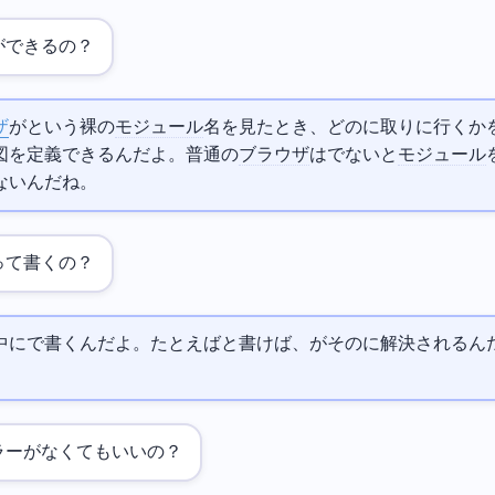
apsって何ができるの？
ザ
が`import 'react'`という裸の
モジュール
名を見たとき、どの
に取りに行くか
図を定義できるんだよ。普通の
ブラウザ
は
でないと
モジュール
ないんだね。
って書くの？
ap">`タグの中に
で書くんだよ。たとえば`{"imports": {"react": "https://cdn.
/react.js"}}`と書けば、`import 'react'`がその
に解決されるん
ラーがなくてもいいの？