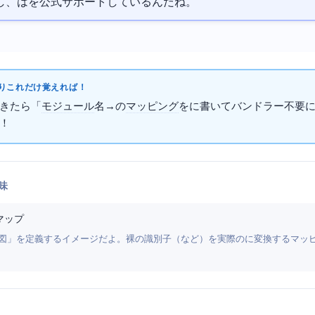
し、
はImport Mapsを公式サポートしているんだね。
これだけ覚えればOK！
」って出てきたら「
モジュール
名→
の
マッピング
を
に書いてバンドラー不要
K！
味
マップ
図」を定義するイメージだよ。裸の識別子（'lodash'など）を実際のURLに変換する