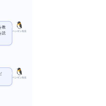
を教
ペンギン先生
を読
だ
ペンギン先生