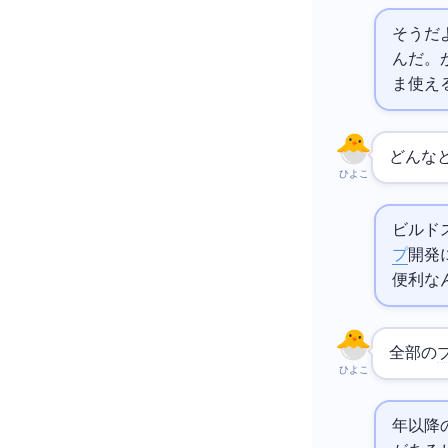
そうだよ。従
んだ。Impor
ま使え
どんな
ひよこ
ビルド
プ
開発
便利な
全部の
ひよこ
2023年以降