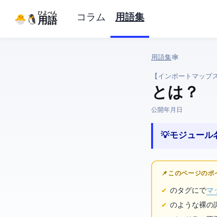
ひよぺん
コラム
用語集
IT用語
用語集
› 🕸️ Web › Import Maps
【インポートマップ
Import Maps とは？
公開:
2026年4月30日
💡 モジュー
📌 このページの
の`<script type="importmap">`タグに
で
マ
`import 'react'`