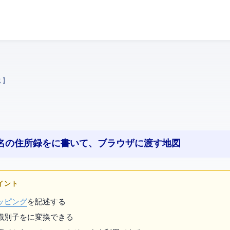
ス】
ル名の住所録をHTMLに書いて、ブラウザに渡す地図
ポイント
ッピング
を記述する
のような裸の識別子を
に変換できる