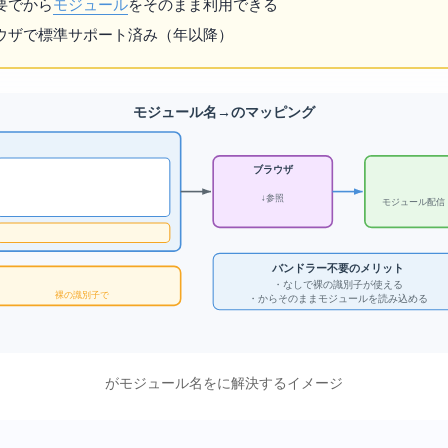
要で
からES
モジュール
をそのまま利用できる
ザで標準サポート済み（2023年以降）
Import Maps — モジュール名→URLのマッピング
ブラウザ
↓ Import Maps参照
モジュール配信
バンドラー不要のメリット
・webpack/Viteなしで裸の識別子が使える
import React from 'react' // 裸の識別子でOK
・CDNからそのままESモジュールを読み込める
Import Mapsがモジュール名をURLに解決するイメージ