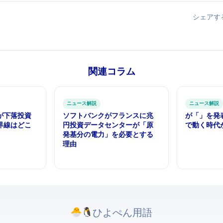
シェアす
関連コラム
ITニュース解説
ITニュース解説
下落 — AI投資
ソフトバンクがフランスに14兆
NVIDIAが「RTX Spa
界線はどこ
円投資 — AIデータセンターが「原
で動く"時
発5基分の電力」を必要とする
理由
ひよぺんIT用語. All rights reserved.