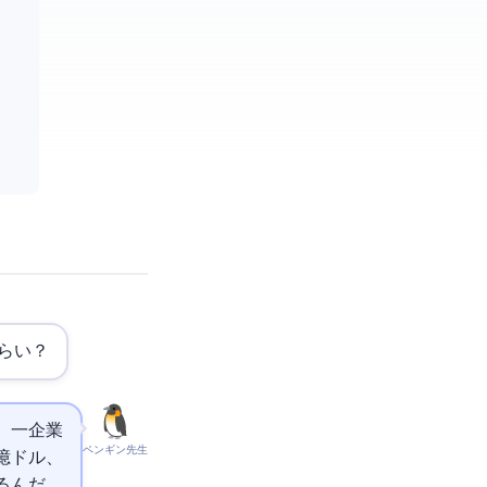
くらい？
ら、一企業
ペンギン先生
50億ドル、
てるんだ。