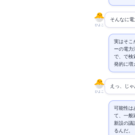
そんなに電
ひよこ
実はそこ
ー
の電力消
で、
で検
発的に増
えっ、じゃ
ひよこ
可能性は
て、一般
新設の議
るんだ。