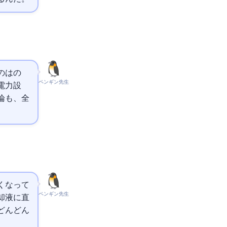
はAIの
ペンギン先生
電力設
論も、全
くなって
ペンギン先生
却液に直
どんどん