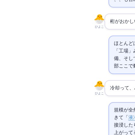
桁がおかし
ひよこ
ほとんど
「工場」
備、そし
部ここで
冷却って、
ひよこ
規模が全
きて「
液
接浸した
上がって