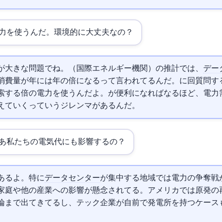
力を使うんだ…。環境的に大丈夫なの？
が大きな問題でね。IEA（国際エネルギー機関）の推計では、
デー
費量が2026年には2022年の2.2倍になるって言われてるんだ。
に1回質問す
索する10倍の電力を使うんだよ。AIが便利になればなるほど、電
えていくっていうジレンマがあるんだ。
あ私たちの電気代にも影響するの？
あるよ。特に
データセンター
が集中する地域では電力の争奪戦
家庭や他の産業への影響が懸念されてる。アメリカでは原発の
論まで出てきてるし、テック企業が自前で発電所を持つケース