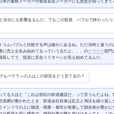
日本の素材メーカーや製造装置メーカーにも恩恵が回ってきて
と自分にも影響あるんだ。でもこの投資、バブルで終わったり
のドットコムバブルと比較する声は確かにあるね。ただ当時と違うのは
際に売上を生み始めてるっていう点だよ。
、
、
の
クラウド
部門は
成長してて、投資に見合うリターンが見え始めてるんだ。
でもベテランの人はこの状況をどう見てるの？
ってる人ほど「これは21世紀の鉄道建設だ」って言うんだよね。1
鉄道網が敷かれたとき、鉄道会社自体は乱立と淘汰を繰り返し
うインフラの上に物流・商業・都市が発展して国全体が豊かに
インフラ投資も同じ構造で、個別企業の勝ち負けはあっても、この