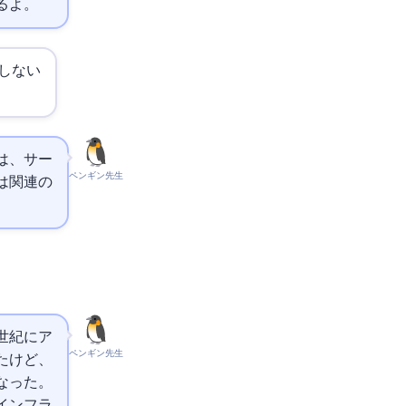
るよ。
しない
、AIサー
ペンギン先生
AI関連の
9世紀にア
ペンギン先生
たけど、
なった。
インフラ