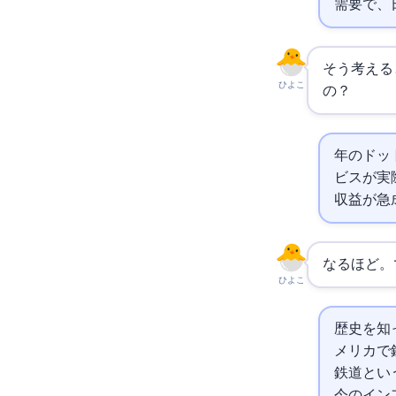
需要で、
そう考える
ひよこ
の？
2000年
ビスが実
収益が急
なるほど。
ひよこ
歴史を知
メリカで
鉄道とい
今のAI