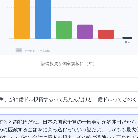
日本
GPU/データセンター投資額
AI設備投資が国家規模に（2026年）
生、
がAIに2000億ドル投資するって見たんだけど、2000億ドルってどの
すると約30兆円だね。日本の国家予算の一般会計が約115兆円だか
分の1に匹敵する金額をAIに突っ込むっていう話だよ。しかも
も最大18
たトップ5社の合計は6000億ドル超え。その約75%がAI関連って言われ