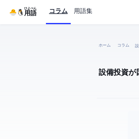
ひよぺん
コラム
用語集
IT用語
ホーム
コラム
A
AI設備投資