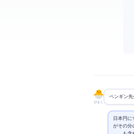
ペンギン先
ひよこ
日本円に
がその4
、Meta、
も含め