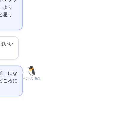
」より
と思う
ばいい
前」にな
ペンギン先生
どころに