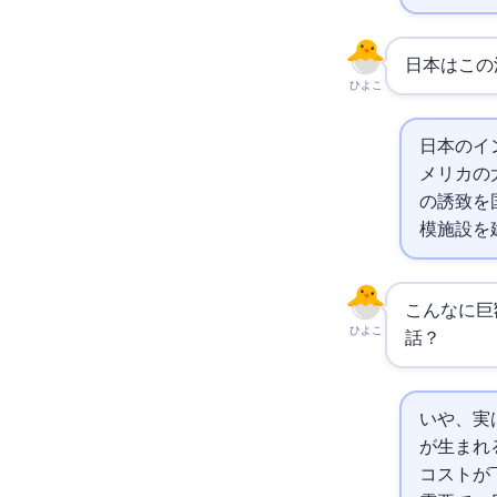
日本はこの
ひよこ
日本のAIイ
メリカの
の誘致を
模施設を
こんなに巨
ひよこ
話？
いや、実
が生まれ
コストが