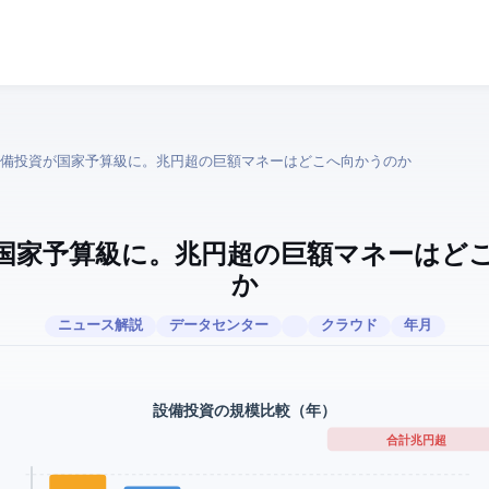
I設備投資が国家予算級に。60兆円超の巨額マネーはどこへ向かうのか
が国家予算級に。60兆円超の巨額マネーは
か
ITニュース解説
データセンター
クラウド
2026年2月
AI設備投資の規模比較（2026年）
合計 90兆円超