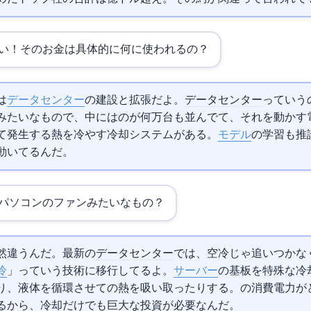
い…！そのお金は具体的に何に使われるの？
は
データセンター
の建設と拡張だよ。
データセンター
っていうの
みたいなもので、中には
の
が何万台も並んでて、それを動かす
て発生する熱を冷やす冷却システムがある。
AIモデル
の学習も推
動いてるんだ。
パソコンのファンみたいなもの？
然違うんだ。最新の
データセンター
では、空冷じゃ追いつかな
冷
」っていう技術に移行してるよ。
サーバー
の基板を特殊な冷
り、液体を循環させて
の熱を吸い取ったりする。
の消費電力が
るから、冷却だけでも巨大な投資が必要なんだ。