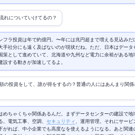
流れについていけてるの？
ンフラ投資は2026年で約8000億円。2028〜2029年には1.2兆円超まで増える見込
大手1社分にも遠く及ばないのが現状だね。ただ、日本は
データ
国策として進めていて、北海道や九州など電力に余裕がある地
建設する動きが加速してるよ。
額の投資をして、誰が得をするの？普通の人にはあんまり関係
はめちゃくちゃ関係あるんだ。まず
データセンター
の建設で地
る。電気工事、空調、
セキュリティ
、運用管理…。それにAIサー
下がれば、中小企業でも高度なAIを使えるようになる。あと
関連