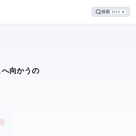
検索
Ctrl K
どこへ向かうの