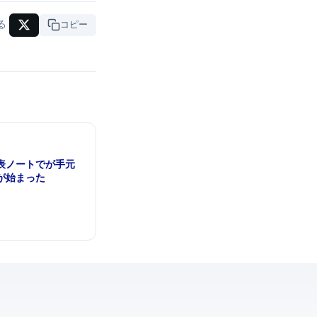
る
URLコピー
rk」を発表 — ノートPCでAIが"手元
代が始まった