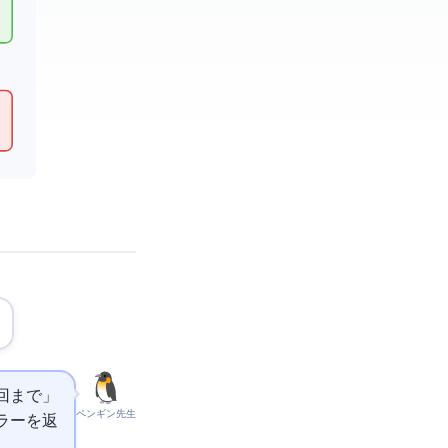
00回まで」
ペンギン先生
9エラーを返