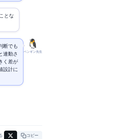
ことな
判断でも
ペンギン先生
ンと連動さ
大きく差が
値設計に
る
URLコピー