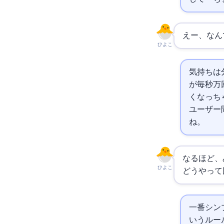
えー、なん
ひよこ
気持ちは
が毎秒1
くなっち
ユーザー
ね。
なるほど、
ひよこ
どうやって
一番シン
いうルー