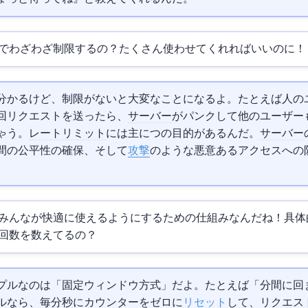
でわざわざ制限するの？たくさん使わせてくれればいいのに！
分かるけど、制限がないと大変なことになるよ。たとえば1人の
万回リクエストを送ったら、
サーバー
がパンクして他のユーザー
ゃう。
レートリミット
には主に3つの目的があるんだ。
サーバー
間の公平性の確保、そして
DDoS攻撃
のような悪意あるアクセスへの
みんなが快適に使えるようにするための仕組みなんだね！具体
回数を数えてるの？
プルなのは「固定ウィンドウ方式」だよ。たとえば「1分間に100
ルなら、毎分00秒にカウンターをゼロに
リセット
して、リクエス