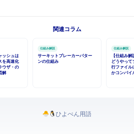
関連コラム
仕組み解説
仕組み解説
ャッシュは
サーキットブレーカーパター
【仕組み解
スを高速化
ンの仕組み
どうやって
ラウザ・CDNの
行ファイル
図解
か — コン
ひよぺんIT用語. All rights reserved.