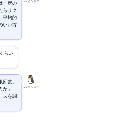
ペンギン先生
は一定の
たらリク
。平均的
のいい方
くらい
Remaining
ペンギン先生
るか」
ースを調