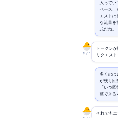
入ってい
ペース、
エストは
な流量を
式だね。
トークン
が
ひよこ
リクエスト
多くの
は
が残り回数、X-RateLim
「いつ回
整できる
それでも4