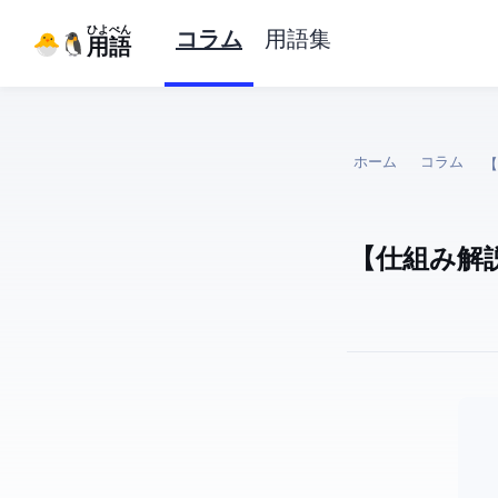
ひよぺん
コラム
用語集
IT用語
ホーム
コラム
【仕組み解