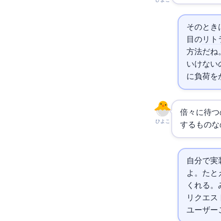
ひよこ
そのとき
目の
リト
方法だね。
いけないの
に負荷を
倍々に待つ
ひよこ
するものな
自分で実
よ。たと
くれる。
リクエス
ユーザー