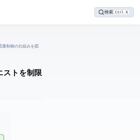
検索
Ctrl K
エストを制限