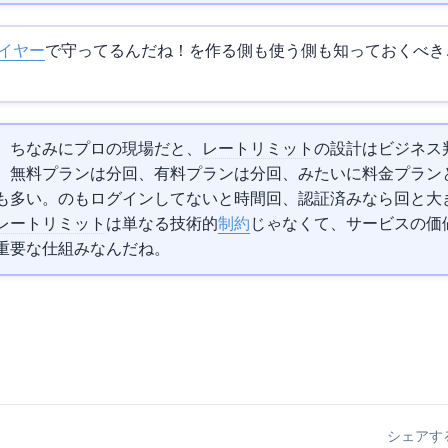
イヤー
で守ってるんだね！
を作る側も使う側も知っておくべき
。ちなみにプロの現場だと、
レートリミット
の設計はビジネス
無料プランは1分100回、有料プランは1分1000回、みたいに料金プラ
も多い。
の
もログインしてないと1時間60回、認証済みなら5000回と
レートリミット
は単なる技術的
制約
じゃなくて、サービスの価
重要な仕組みなんだね。
シェアす