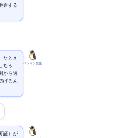
拒否する
。たとえ
ペンギン先生
中しちゃ
刻から過
防げるん
可証）が