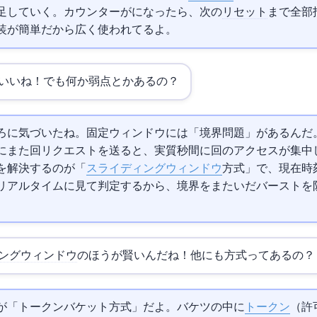
足していく。カウンターが100になったら、次の
リセット
まで全部
装が簡単だから広く使われてるよ。
いいね！でも何か弱点とかあるの？
ろに気づいたね。固定ウィンドウには「境界問題」があるんだ
100回、1:00にまた100回リクエストを送ると、実質2秒間に200回のアクセスが集
を解決するのが「
スライディングウィンドウ
方式」で、現在時
をリアルタイムに見て判定するから、境界をまたいだバーストを
ングウィンドウ
のほうが賢いんだね！他にも方式ってあるの？
が「トークンバケット方式」だよ。バケツの中に
トークン
（許