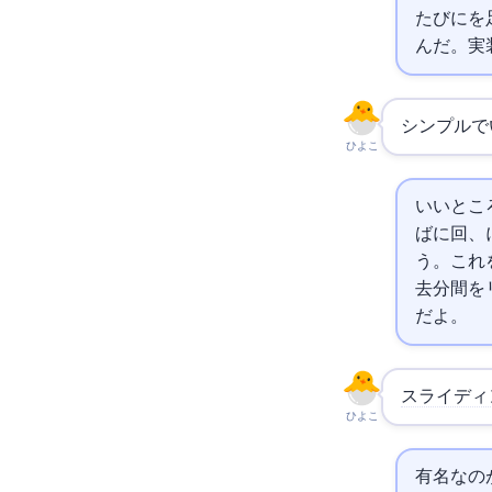
たびに1を
んだ。実
シンプルで
ひよこ
いいとこ
ば0:59に
う。これ
去1分間
だよ。
スライディ
ひよこ
有名なの