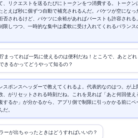
て、リクエストを送るたびに
トークン
を1つ消費する。
トークン
たとえば1秒に10個ずつ自動で補充されるんだ。バケツが空になっ
拒否されるけど、バケツに余裕があればバーストも許容される
制限しつつ、一時的な集中は柔軟に受け入れてくれるバランス
貯まってれば一気に使えるのは便利だね！ところで、あとどれ
できるかってどうやって知るの？
レスポンスヘッダーで教えてくれるよ。代表的なのは3つ。X-RateLimit-Limitが上限回数、X-RateLimit-
it-Resetが
リセット
される時刻だね。これを見れば「あと何回使え
復するか」が分かるから、アプリ側で制限に引っかかる前にペ
んだ。
29エラーが出ちゃったときはどうすればいいの？