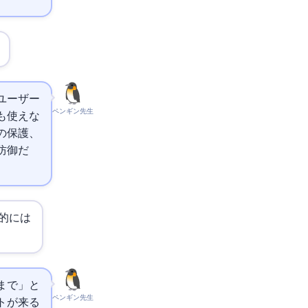
ユーザー
ペンギン先生
も使えな
の保護、
防御だ
的には
回まで」と
ペンギン先生
トが来る