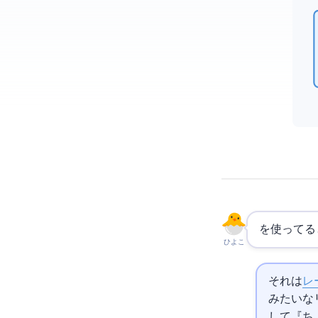
を使ってると、た
ひよこ
それは
レ
みたいな
して『ち