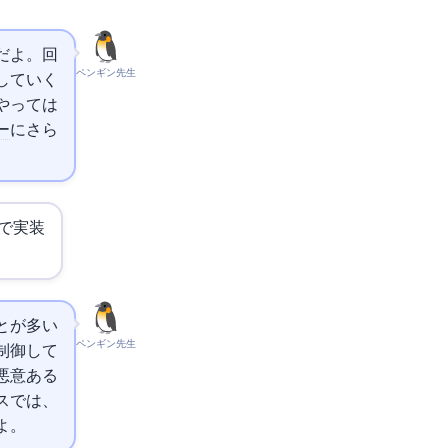
よ。1回
ペンギン先生
やしていく
にやっては
ー
にさら
で実装
とが多い
ペンギン先生
に制御して
悪意ある
スでは、
よ。