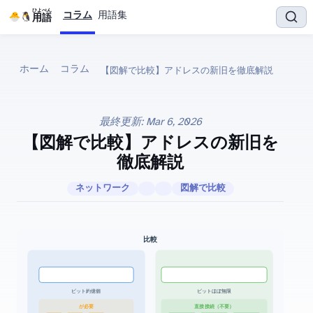
ひよぺん
コラム
用語集
IT用語
ホーム
コラム
【図解で比較】IPv4 vs IPv6 — IPアドレスの新旧を徹底解説
最終更新:
Mar 6, 2026
【図解で比較】IPv4 vs IPv6 — IPアドレスの新旧を
徹底解説
ネットワーク
図解で比較
IPv4 vs IPv6 比較
32ビット / 約43億個
128ビット / ほぼ無限
NAT が必要
直接接続（NAT不要）