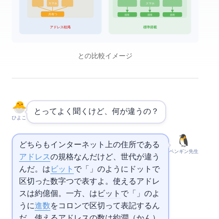
スマホ
スマホ
共有IP 1つ
固有IP
固有IP
固有IP
アドレス枯渇
IPsec標準搭載
IPv4とIPv6の比較イメージ
と
ってよく聞くけど、何が違うの？
ひよこ
どちらもインターネット上の住所である
ペンギン先生
アドレス
の規格なんだけど、世代が違う
んだ。
は32
ビット
で「192.168.1.1」のようにドットで
区切った数字4つで表すよ。使えるアドレ
スは約43億個。一方、
は128
ビット
で「2001:0db8:85a3::8a2e:0370:7334」のよ
うに
16進数
をコロンで区切って表記するん
だ。使えるアドレスの数は約340澗（かん）