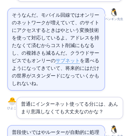
そうなんだ。モバイル回線では
オンリー
ペンギン先生
の
ネットワーク
が増えていて、
のサイト
にアクセスするときはNAT64やDNS64という変換技術
を使って対応しているよ。
アドレスを持
たなくて済むからコスト削減にもなる
し、
の複雑さも減るんだ。クラウドサー
ビスでも
オンリーの
サブネット
を選べる
ようになってきていて、将来的には
だけ
の世界がスタンダードになっていくかも
しれないね。
普通にインターネット使ってる分には、あん
ひよこ
まり意識しなくても大丈夫なのかな？
普段使いではOSやルーターが自動的に処理