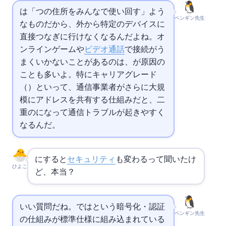
は「1つの住所をみんなで使い回す」よう
ペンギン先生
なものだから、外から特定のデバイスに
直接つなぎに行けなくなるんだよね。オ
ンラインゲームや
ビデオ通話
で接続がう
まくいかないことがあるのは、
が原因の
ことも多いよ。特にキャリアグレード
（CGN）といって、通信事業者がさらに大規
模にアドレスを共有する仕組みだと、二
重の
になって通信トラブルが起きやすく
なるんだ。
にすると
セキュリティ
も変わるって聞いたけ
ひよこ
ど、本当？
いい質問だね。
では
という暗号化・認証
ペンギン先生
の仕組みが標準仕様に組み込まれている