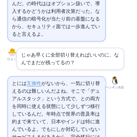
んだ。
の時代は
はオプション扱いで、導
入するかどうかは利用者次第だった。
な
ら通信の暗号化が当たり前の基盤になる
から、
セキュリティ
面では一歩進んでい
ると言えるよ。
じゃあ早く
に全部切り替えればいいのに、な
ひよこ
んでまだ
が残ってるの？
と
には
互換性
がないから、一気に切り替
ペンギン先生
えるのは難しいんだよね。そこで「デュ
アルスタック」という方式で、
と
の両方
を同時に使える状態にして少しずつ移行
しているんだ。2026年時点で世界の
普及率は
約45%まで来ていて、日本やインドは特に進
んでいるよ。でも
にしか対応していない