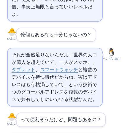
個、事実上無限と言っていいレベルだ
よ。
43億個もあるなら十分じゃないの？
ひよこ
それが全然足りないんだよ。世界の人口
ペンギン先生
が80億人を超えていて、一人がスマホ、PC、
タブレット
、
スマートウォッチ
と複数の
デバイスを持つ時代だからね。実は
アド
レスはもう枯渇していて、
という技術で1
つのグローバルアドレスを複数のデバイ
スで共有してしのいでいる状態なんだ。
って便利そうだけど、問題もあるの？
ひよこ