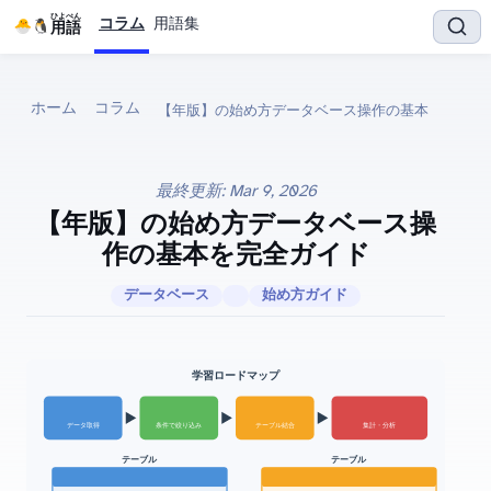
ひよぺん
コラム
用語集
IT用語
ホーム
コラム
最終更新:
Mar 9, 2026
【2026年版】SQLの始め方 — データベース操
作の基本を完全ガイド
データベース
始め方ガイド
SQL 学習ロードマップ
条件で絞り込み
テーブル結合
データ取得
集計・分析
users テーブル
orders テーブル