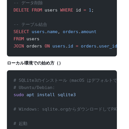
-- データ削除
DELETE
 FROM
 users 
WHERE
 id 
=
 1
;
-- テーブル結合
SELECT
 users
.
name
, 
orders
.
amount
FROM
 users
JOIN
 orders 
ON
 users
.
id
 =
 orders
.
user_id
;
ローカル環境での始め方（SQLite）
# SQLite3のインストール（macOS はデフォルトで入
# Ubuntu/Debian:
sudo
 apt
 install
 sqlite3
# Windows: sqlite.orgからダウンロードしてPATHに
# 起動