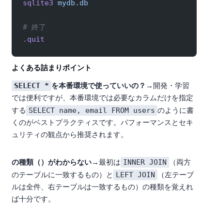
sqlite3
 mydb.db
# 終了
.quit
よくある詰まりポイント
SELECT *
を本番環境で使っていいの？
→ 開発・学習
では便利ですが、本番環境では必要なカラムだけを指定
SELECT name, email FROM users
する
のように書
くのがベストプラクティスです。パフォーマンスとセキ
ュリティの観点から推奨されます。
INNER JOIN
Q: JOIN の種類（INNER/LEFT/RIGHT）がわからない
→ 最初は
（両方
LEFT JOIN
のテーブルに一致するもの）と
（左テーブ
ルは全件、右テーブルは一致するもの）の2種類を覚えれ
ば十分です。