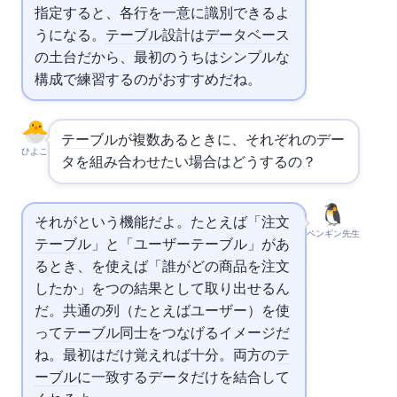
指定すると、各行を一意に識別できるよ
うになる。
テーブル
設計は
データベース
の土台だから、最初のうちはシンプルな
構成で練習するのがおすすめだね。
テーブル
が複数あるときに、それぞれのデー
ひよこ
タを組み合わせたい場合はどうするの？
それが
という機能だよ。たとえば「注文
ペンギン先生
テーブル
」と「ユーザーテーブル」があ
るとき、
を使えば「誰がどの商品を注文
したか」を1つの結果として取り出せるん
だ。共通の列（たとえばユーザーID）を使
って
テーブル
同士をつなげるイメージだ
ね。最初は
だけ覚えれば十分。両方の
テ
ーブル
に一致するデータだけを結合して