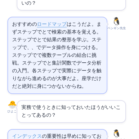
いの？
おすすめの
ロードマップ
はこうだよ。ま
ペンギン先生
ずステップ1でSELECTとWHEREで検索の基本を覚える。
ステップ2でORDER BYとLIMITで結果の整形を学ぶ。ステ
ップ3でINSERT、UPDATE、DELETEでデータ操作を身につける。
ステップ4で
で複数
テーブル
の結合に挑
戦。ステップ5で
と集計関数でデータ分析
の入門。各ステップで実際にデータを触
りながら進めるのが大事だよ。座学だけ
だと絶対に身につかないからね。
実務で使うときに知っておいたほうがいいこ
ひよこ
とってあるの？
インデックス
の重要性は早めに知ってお