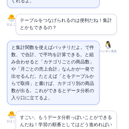
くれるよ。
テーブル
をつなげられるのは便利だね！集計
ひよこ
とかもできるの？
と集計関数を使えばバッチリだよ。COUNTで件
ペンギン先生
数、SUMで合計、AVGで平均を計算できる。
と組
み合わせると「カテゴリごとの商品数」
や「月ごとの売上合計」なんかが一発で
出せるんだ。たとえば「SELECT category とCOUNTをproducts
テーブル
か
ら
categoryで取得」と書けば、カテゴリ別の商品
数が出る。これができるとデータ分析の
入り口に立てるよ。
すごい、もうデータ分析っぽいことができる
ひよこ
んだね！学習の順番としてはどう進めればい