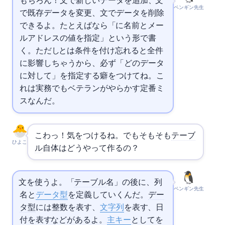
もちろん！INSERT文で新しいデータを追加、UPDATE文
ペンギン先生
で既存データを変更、DELETE文でデータを削除
できるよ。たとえばINSERTなら「INSERT INTO users に名前とメー
ルアドレスの値を指定」という形で書
く。ただしUPDATEとDELETEはWHERE条件を付け忘れると全件
に影響しちゃうから、必ず「どのデータ
に対して」を指定する癖をつけてね。こ
れは実務でもベテランがやらかす定番ミ
スなんだ。
こわっ！気をつけるね。でもそもそも
テーブ
ひよこ
ル
自体はどうやって作るの？
CREATE TABLE文を使うよ。「CREATE TABLE
テーブル
名」の後に、列
ペンギン先生
名と
データ型
を定義していくんだ。
デー
タ型
には整数を表すINTEGER、
文字列
を表すVARCHAR、日
付を表すDATEなどがあるよ。
主キー
としてPRIMARY KEYを