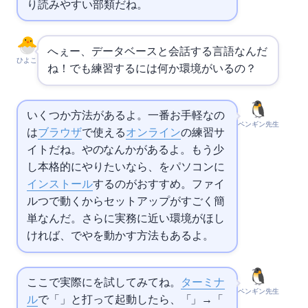
り読みやすい部類だね。
へぇー、
データベース
と会話する言語なんだ
ひよこ
ね！でも練習するには何か環境がいるの？
いくつか方法があるよ。一番お手軽なの
ペンギン先生
は
ブラウザ
で使える
オンライン
の
練習サ
イトだね。DB FiddleやsqlitetutorialのTry
なんかがあるよ。もう少
し本格的にやりたいなら、
をパソコンに
インストール
するのがおすすめ。ファイ
ル1つで動くからセットアップがすごく簡
単なんだ。さらに実務に近い環境がほし
ければ、
で
や
を動かす方法もあるよ。
ここで実際に
を試してみてね。
ターミナ
ペンギン先生
ル
で「sqlite3 test.db」と打って起動したら、「CREATE TABLE test (id INTEGER PRIMARY KEY, name TEXT);」→「INSERT INTO test VALUES (1,