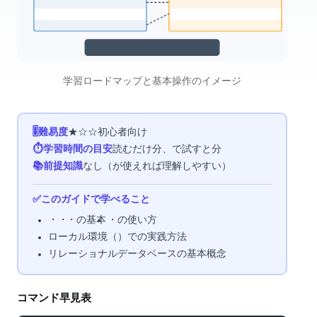
SQL学習ロードマップと基本操作のイメージ
🎚 難易度
★☆☆ 初心者向け
⏱ 学習時間の目安
読むだけ10分、SQLite で試すと30分
📚 前提知識
なし（Excelが使えれば理解しやすい）
✅ このガイドで学べること
SELECT・INSERT・UPDATE・DELETE の基本
WHERE・JOIN の使い方
ローカル環境（SQLite）での実践方法
リレーショナルデータベースの基本概念
SQLコマンド早見表