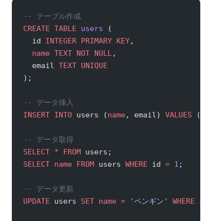
-- テーブル作成
CREATE
 TABLE
 users
 (
  id 
INTEGER
 PRIMARY KEY
,
  name
 TEXT
 NOT NULL
,
  email 
TEXT
 UNIQUE
);
-- データ挿入
INSERT INTO
 users (
name
, email) 
VALUES
 (
'ひよ
-- データ取得
SELECT
 *
 FROM
 users;
SELECT
 name
 FROM
 users 
WHERE
 id 
=
 1
;
-- データ更新
UPDATE
 users 
SET
 name
 =
 'ペンギン'
 WHERE
 id 
=