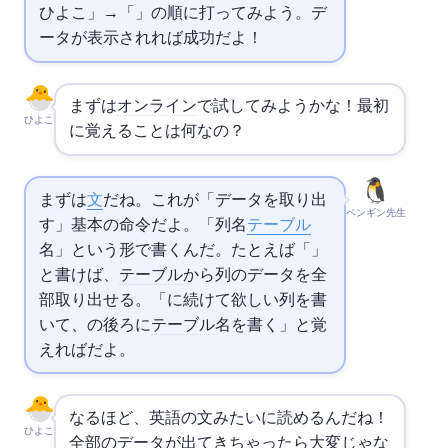
'ひよこ');」→「SELECT * FROM test;」の順に打ってみよう。デ
ータが表示されれば成功だよ！
まずは
オンライン
で試してみようかな！最初
ひよこ
に覚えることは何なの？
まずは
SELECT文
だね。これが「データを取り出
ペンギン先生
す」基本の命令だよ。「SELECT 列名 FROM
テーブル
名」という形で書くんだ。たとえば「SELECT name FROM users」
と書けば、users
テーブル
からname列のデータを全
部取り出せる。「SELECT に続けて欲しい列を書
いて、FROM の後ろに
テーブル
名を書く」と覚
えればOKだよ。
なるほど、英語の文みたいに読めるんだね！
ひよこ
全部のデータが出てきちゃったら大変じゃな