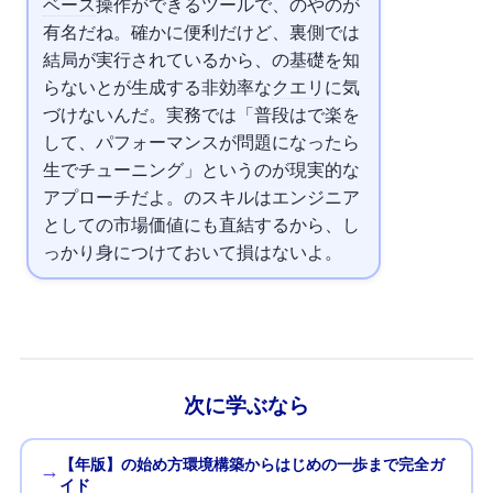
ベース
操作ができるツールで、
のSQLAlchemyや
の
が
有名だね。確かに便利だけど、裏側では
結局
が実行されているから、
の基礎を知
らないと
が生成する非効率な
クエリ
に気
づけないんだ。実務では「普段は
で楽を
して、パフォーマンスが問題になったら
生
でチューニング」というのが現実的な
アプローチだよ。
のスキルはエンジニア
としての市場価値にも直結するから、し
っかり身につけておいて損はないよ。
次に学ぶなら
【2026年版】Pythonの始め方 — 環境構築からはじめの一歩まで完全ガ
→
イド