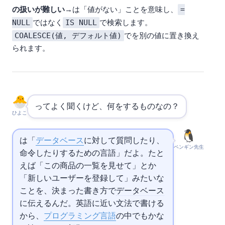
=
Q: NULL の扱いが難しい
→ NULLは「値がない」ことを意味し、
NULL
IS NULL
ではなく
で検索します。
COALESCE(値, デフォルト値)
でNULLを別の値に置き換え
られます。
ってよく聞くけど、何をするものなの？
ひよこ
は「
データベース
に対して質問したり、
ペンギン先生
命令したりするための言語」だよ。たと
えば「この商品の一覧を見せて」とか
「新しいユーザーを登録して」みたいな
ことを、決まった書き方で
データベース
に伝えるんだ。英語に近い文法で書ける
から、
プログラミング言語
の中でもかな