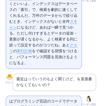
ペンギン先生
くといいよ。
インデックス
は
データベー
ス
の「索引」で、検索を劇的に速くして
くれるんだ。100万件のデータからWHEREで絞り込
むとき、
インデックス
がないと全件
スキ
ャン
になるけど、あれば一瞬で見つか
る。ただし付けすぎるとデータの追加・
更新が遅くなるから、よく検索する列に
絞って設定するのがコツだね。あと
クエ
リ
の
実行計画
を
で確認する習慣をつける
と、パフォーマンス問題を見抜けるよう
になるよ。
最近は
っていうのもよく聞くけど、
を直接書
ひよこ
かなくてもいいの？
は
プログラミング言語
のコードで
データ
ペンギン先生