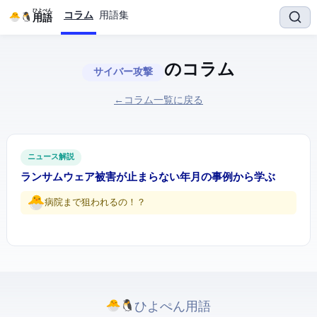
ひよぺん
コラム
用語集
IT用語
のコラム
サイバー攻撃
← コラム一覧に戻る
ITニュース解説
ランサムウェア被害が止まらない — 2026年2月の事例から学ぶ
病院まで狙われるの…！？
ひよぺんIT用語. All rights reserved.