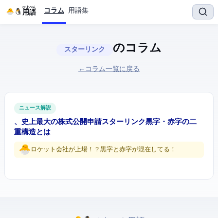
ひよぺん
コラム
用語集
IT用語
のコラム
スターリンク
← コラム一覧に戻る
ITニュース解説
SpaceX、史上最大の株式公開申請 — スターリンク黒字・AI赤字の二
重構造とは
ロケット会社が上場！？黒字と赤字が混在してる！