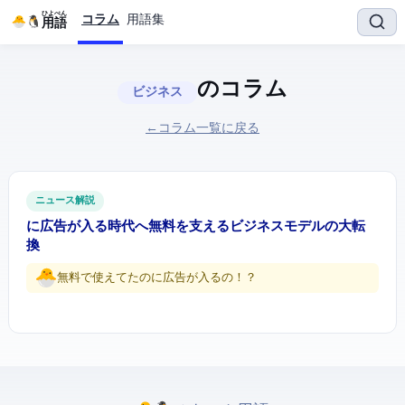
ひよぺん
コラム
用語集
IT用語
のコラム
ビジネス
← コラム一覧に戻る
ITニュース解説
ChatGPTに広告が入る時代へ — 無料AIを支えるビジネスモデルの大転
換
無料で使えてたのに広告が入るの...！？