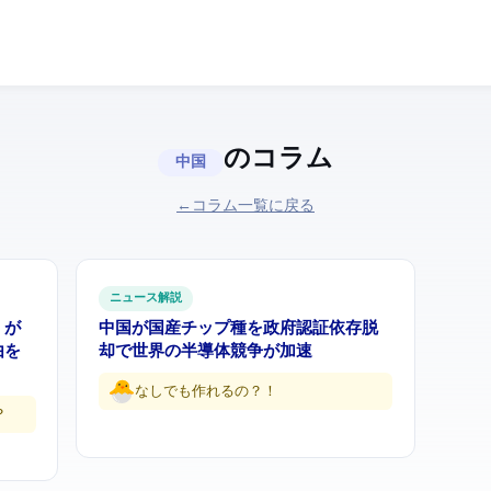
のコラム
中国
← コラム一覧に戻る
ITニュース解説
aが3
中国が国産AIチップ9種を政府認証 — Nvidia依存脱
由を
却で世界の半導体競争が加速
NvidiaなしでもAI作れるの？！
？