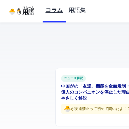
ひよぺん
コラム
用語集
IT用語
ITニュース解説
中国がAIの「友達」機能を全面規制 — ByteDance・Alibab
億人のコンパニオンAIを停止した理
やさしく解説
AIが友達禁止って初めて聞いたよ！