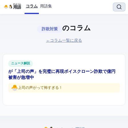
ひよぺん
コラム
用語集
IT用語
のコラム
詐欺対策
← コラム一覧に戻る
ITニュース解説
AIが「上司の声」を完璧に再現 — ボイスクローン詐欺で2億円
被害が急増中
上司の声がAIって怖すぎる！