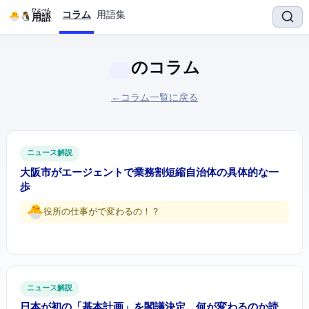
ひよぺん
コラム
用語集
IT用語
のコラム
← コラム一覧に戻る
ITニュース解説
大阪市がAIエージェントで業務4割短縮 — 自治体DXの具体的な一
歩
役所の仕事がAIで変わるの！？
ITニュース解説
日本が初の「AI基本計画」を閣議決定。何が変わるのか読