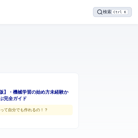
検索
Ctrl K
26年版】AI・機械学習の始め方 — 未経験か
ぶ完全ガイド
AIって自分でも作れるの…！？