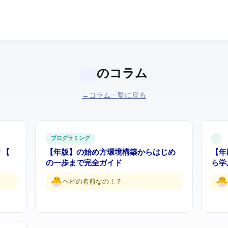
のコラム
← コラム一覧に戻る
プログラミング
026
【2026年版】Pythonの始め方 — 環境構築からはじめ
【20
の一歩まで完全ガイド
ら学
ヘビの名前なの…！？