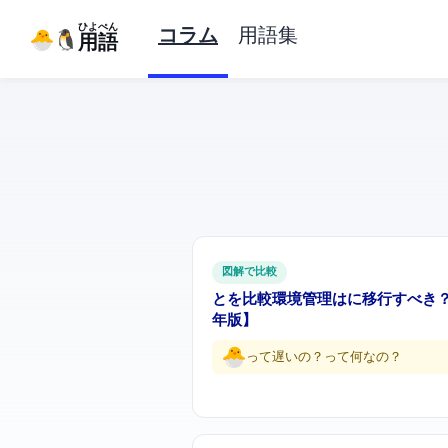
ひよぺん
コラム
用語集
IT用語
図解で比較
uvとpipを比較 — Python環境管理はuvに移行すべき？【2
年版】
pipって遅いの…？uvって何なの？