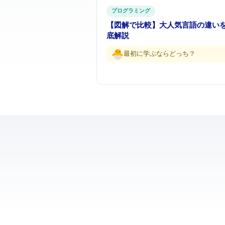
プログラミング
【図解で比較】Python vs JavaScript — 2大人気言語の
底解説
最初に学ぶならどっち…？