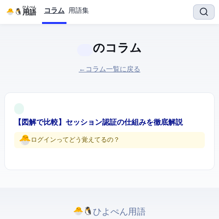
ひよぺん
コラム
用語集
IT用語
のコラム
← コラム一覧に戻る
【図解で比較】Cookie vs セッション — Web認証の仕組みを徹底解説
ログインってどう覚えてるの…？
ひよぺんIT用語. All rights reserved.