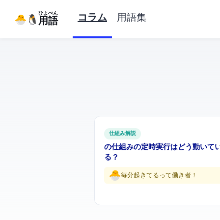
ひよぺん
コラム
用語集
IT用語
仕組み解説
cronの仕組み — Linuxの定時実行はどう動いて
る？
毎分起きてるって働き者…！