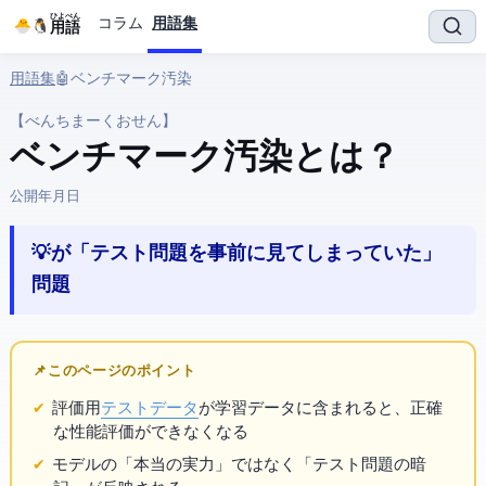
ひよぺん
コラム
用語集
IT用語
用語集
› 🤖 AI › ベンチマーク汚染
【べんちまーくおせん】
ベンチマーク汚染 とは？
公開:
2026年5月21日
💡 AIが「テスト問題を事前に見てしまっていた」
問題
📌 このページのポイント
評価用
テストデータ
が学習データに含まれると、正確
な性能評価ができなくなる
モデルの「本当の実力」ではなく「テスト問題の暗