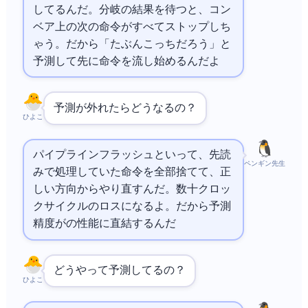
してるんだ。分岐の結果を待つと、コン
ベア上の次の命令がすべてストップしち
ゃう。だから「たぶんこっちだろう」と
予測して先に命令を流し始めるんだよ
予測が外れたらどうなるの？
ひよこ
パイプラインフラッシュといって、先読
ペンギン先生
みで処理していた命令を全部捨てて、正
しい方向からやり直すんだ。数十クロッ
クサイクルのロスになるよ。だから予測
精度が
の性能に直結するんだ
どうやって予測してるの？
ひよこ