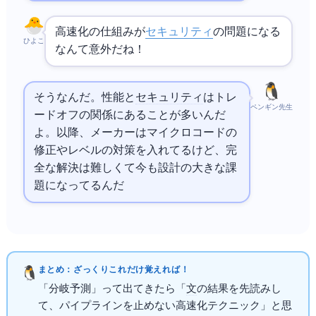
高速化の仕組みが
セキュリティ
の問題になる
ひよこ
なんて意外だね！
そうなんだ。性能と
セキュリティ
はトレ
ペンギン先生
ードオフの関係にあることが多いんだ
よ。Spectre以降、
メーカーはマイクロコードの
修正やOSレベルの対策を入れてるけど、完
全な解決は難しくて今も
設計の大きな課
題になってるんだ
まとめ：ざっくりこれだけ覚えればOK！
「分岐予測」って出てきたら「
if文
の結果を先読みし
て、パイプラインを止めない高速化テクニック」と思