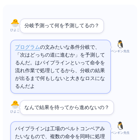
分岐予測って何を予測してるの？
ひよこ
プログラム
の
if文
みたいな
条件分岐
で、
ペンギン先生
「次はどっちの道に進むか」を予測して
るんだ。
はパイプラインといって命令を
流れ作業で処理してるから、分岐の結果
が出るまで何もしないと大きなロスにな
るんだよ
なんで結果を待ってから進めないの？
ひよこ
パイプラインは工場のベルトコンベアみ
ペンギン先生
たいなもので、複数の命令を同時に処理