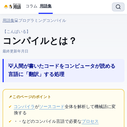
ひよぺん
コラム
用語集
IT用語
用語集
› 💻 プログラミング › コンパイル
【こんぱいる】
コンパイル とは？
最終更新:
2026年4月20日
💡 人間が書いたコードをコンピュータが読める
言語に「翻訳」する処理
📌 このページのポイント
コンパイラ
が
ソースコード
全体を解析して機械語に変
換する
C・
・
などのコンパイル言語で必要な
プロセス