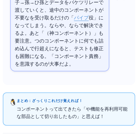
子→孫→ひ孫とデータをバケツリレーで
渡していくと、途中のコンポーネントが
不要なpropsを受け取るだけの「
パイプ
役」に
なってしまう。
ならContext
やZustand、
ならPinia/Provideで解決でき
るよ。あと「God Component（神コンポーネント）」も
要注意。1つのコンポーネントに何でも詰
め込んで500行超えになると、テストも修正
も困難になる。「1コンポーネント1責務」
を意識するのが大事だよ。
まとめ：ざっくりこれだけ覚えればOK！
コンポーネントって出てきたら「
や機能を再利用可能
な部品として切り出したもの」と思えばOK！