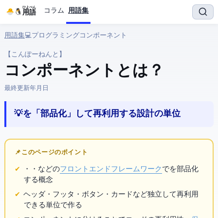
ひよぺん
コラム
用語集
IT用語
用語集
› 💻 プログラミング › コンポーネント
【こんぽーねんと】
コンポーネント とは？
最終更新:
2026年4月20日
💡 UIを「部品化」して再利用する設計の単位
📌 このページのポイント
・
・
などの
フロントエンドフレームワーク
で
を部品化
する概念
ヘッダ・フッタ・ボタン・カードなど独立して再利用
できる単位で作る