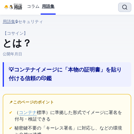
ひよぺん
コラム
用語集
IT用語
用語集
› 🔒 セキュリティ › Cosign
【コサイン】
Cosign とは？
公開:
2026年4月19日
💡 コンテナイメージに「本物の証明書」を貼り
付ける信頼の印鑑
📌 このページのポイント
（
コンテナ
標準）に準拠した形式でイメージに署名を
付与・検証できる
秘密鍵不要の「キーレス署名」に対応し、
などのCI環境