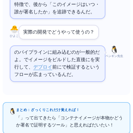
特徴で、後から「このイメージはいつ・
誰が署名したか」を追跡できるんだ。
実際の開発でどうやって使うの？
ひよこ
のパイプラインに組み込むのが一般的だ
ペンギン先生
よ。
で
イメージをビルドした直後に `cosign sign` を実
行して、
デプロイ
前に `cosign verify` で検証するという
フローが広まっているんだ。
まとめ：ざっくりこれだけ覚えればOK！
「Cosign」って出てきたら「
コンテナイメージ
が本物かどう
か署名で証明するツール」と思えればだいたいOK！