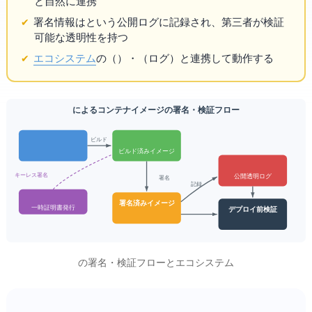
と自然に連携
署名情報はRekorという公開ログに記録され、第三者が検証
可能な透明性を持つ
エコシステム
のFulcio（CA）・Rekor（ログ）と連携して動作する
Cosign によるコンテナイメージの署名・検証フロー
ビルド
ビルド済みイメージ
キーレス署名
公開透明ログ
署名
記録
署名済みイメージ
一時証明書発行
デプロイ前検証
Cosign の署名・検証フローとSigstoreエコシステム