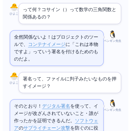
Cosignって何？コサイン（cos）って数学の三角関数と
ひよこ
関係あるの？
全然関係ないよ！Cosignは
プロジェクトのツー
ペンギン先生
ルで、
コンテナイメージ
に「これは本物
ですよ」っていう署名を付けるためのも
のだよ。
署名って、ファイルに判子みたいなものを押
ひよこ
すイメージ？
そのとおり！
デジタル署名
を使って、イ
ペンギン先生
メージが改ざんされていないこと・誰が
作ったかを証明できるんだ。
ソフトウェ
ア
の
サプライチェーン攻撃
を防ぐのに役