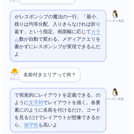
ひよこ
grid-template-columns: repeat(auto-fill, minmax(300px, 1fr))がレスポンシブの魔法の一行。「最小300px、
ペンギン先生
残りは均等分配、入りきらなければ折り
返す」という指定。画面幅に応じて
カラ
ム
数が自動で変わる。
メディアクエリ
を
書かずにレスポンシブが実現できるんだ
よ
名前付きエリアって何？
ひよこ
grid-template-areasで視覚的にレイアウトを定義できる。"header header header" "sidebar main main" "footer footer footer"の
ペンギン先生
ように
文字列
でレイアウトを描く。各要
素にgrid-area: headerのように名前を付けるだけ。コード
を見るだけでレイアウトが想像できるか
ら、
保守性
も高いよ