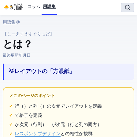
ひよぺん
コラム
用語集
IT用語
用語集
› 🕸️ Web › CSS Grid
【しーえすえすぐりっど】
CSS Grid とは？
最終更新:
2026年3月25日
💡 Webレイアウトの「方眼紙」
📌 このページのポイント
行（row）と列（column）の2次元でレイアウトを定義
grid-template-columns / grid-template-rows で格子を定義
が1次元（行or列）、Gridが2次元（行と列の両方）
レスポンシブデザイン
との相性が抜群