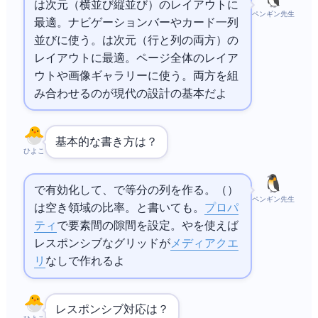
は1次元（横並びor縦並び）のレイアウトに
ペンギン先生
最適。ナビゲーションバーやカード一列
並びに使う。
Gridは2次元（行と列の両方）の
レイアウトに最適。ページ全体のレイア
ウトや画像ギャラリーに使う。両方を組
み合わせるのが現代の
設計の基本だよ
基本的な書き方は？
ひよこ
display: gridで有効化して、grid-template-columns: 1fr 1fr 1frで3等分の列を作る。fr（fraction）
ペンギン先生
は空き領域の比率。repeat(3, 1fr)と書いてもOK。gap
プロパ
ティ
で要素間の隙間を設定。auto-fillやminmax()を使えば
レスポンシブなグリッドが
メディアクエ
リ
なしで作れるよ
レスポンシブ対応は？