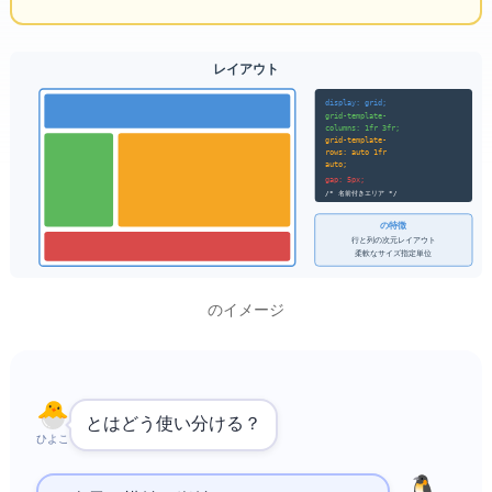
CSS Grid レイアウト
display: grid;
grid-template-
columns: 1fr 3fr;
grid-template-
rows: auto 1fr
auto;
gap: 5px;
/* 名前付きエリア */
Gridの特徴
行と列の2次元レイアウト
柔軟なサイズ指定(fr単位)
CSS Gridのイメージ
と
Gridはどう使い分ける？
ひよこ