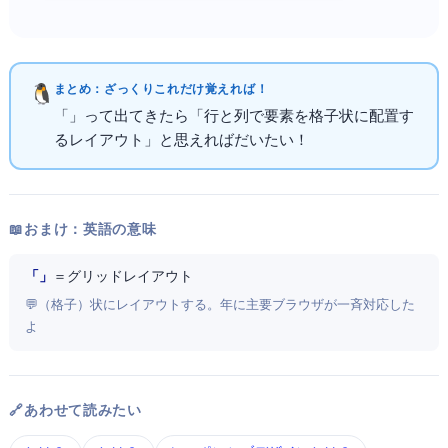
まとめ：ざっくりこれだけ覚えればOK！
「
Grid」って出てきたら「行と列で要素を格子状に配置す
る
レイアウト」と思えればだいたいOK！
📖 おまけ：英語の意味
「CSS Grid Layout」
＝ CSSグリッドレイアウト
💬 Grid（格子）状にレイアウトする。2017年に主要ブラウザが一斉対応した
よ
🔗 あわせて読みたい