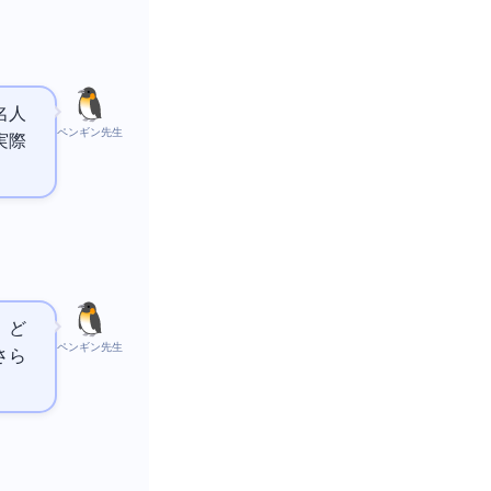
名人
ペンギン先生
実際
、ど
ペンギン先生
さら