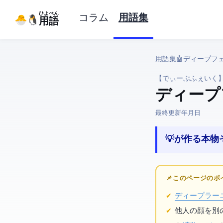
ひよぺん
コラム
用語集
IT用語
用語集
› 🤖 AI › ディー
【でぃーぷふぇいく
ディープ
最終更新:
2026年3月25日
💡 AIが作る
📌 このページの
ディープラー
他人の顔を別