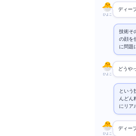
ディー
ひよこ
技術そ
の顔を
に問題
どうや
ひよこ
という
んどん
にリア
ディー
ひよこ