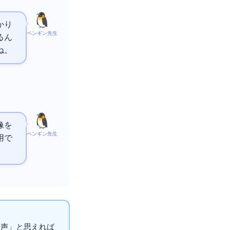
かり
ペンギン先生
るん
ね。
像を
ペンギン先生
用で
音声」と思えれば