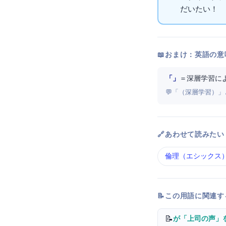
だいたいOK！
📖 おまけ：英語の意
「Deepfake」
＝ 深層学習に
💬 「Deep Lear
🔗 あわせて読みたい
AI倫理（AIエシックス
📝 この用語に関連
📝
AIが「上司の声