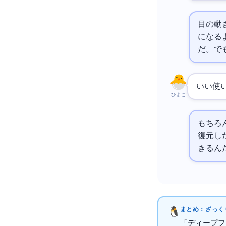
目の動
になる
だ。で
いい使
ひよこ
もちろ
復元し
きるん
まとめ：ざっくり
「ディープフ