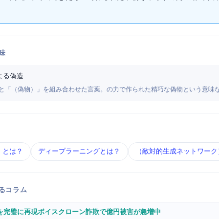
味
よる偽造
ning（深層学習）」と「Fake（偽物）」を組み合わせた言葉。AIの力で作られた精巧な偽物という意
） とは？
ディープラーニング とは？
GAN（敵対的生成ネットワーク
するコラム
」を完璧に再現 — ボイスクローン詐欺で2億円被害が急増中