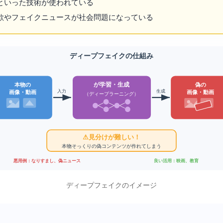
といったAI技術が使われている
欺やフェイクニュースが社会問題になっている
ディープフェイクの仕組み
AIが学習・生成
本物の
偽の
入力
生成
画像・動画
画像・動画
（ディープラーニング）
⚠ 見分けが難しい！
本物そっくりの偽コンテンツが作れてしまう
良い活用：映画CG、教育
悪用例：なりすまし、偽ニュース
ディープフェイクのイメージ