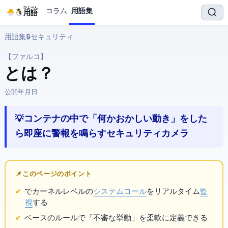
ひよぺん
コラム
用語集
IT用語
用語集
› 🔒 セキュリティ › Falco
【ファルコ】
Falco とは？
公開:
2026年6月26日
💡 コンテナの中で「何かおかしい動き」をした
ら即座に警報を鳴らすセキュリティカメラ
📌 このページのポイント
でカーネルレベルの
システムコール
をリアルタイム
監
視
する
ベースのルールで「不審な挙動」を柔軟に定義できる