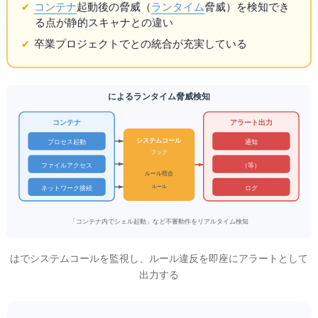
コンテナ
起動後の脅威（
ランタイム
脅威）を検知でき
る点が静的スキャナとの違い
CNCF卒業プロジェクトで
との統合が充実している
Falco — eBPFによるランタイム脅威検知
アラート出力
コンテナ / K8s
システムコール
プロセス起動
Slack 通知
eBPFフック
SIEM（Splunk等）
ファイルアクセス
ルール照合
(YAMLルール)
ネットワーク接続
ログ / stdout
「コンテナ内でシェル起動」など不審動作をリアルタイム検知
Falcoはebpfでシステムコールを監視し、ルール違反を即座にアラートとして
出力する