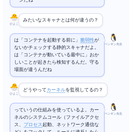
ージだね
みたいなスキャナとFalcoは何が違うの？
ひよこ
は「
コンテナ
を起動する前に」
脆弱性
が
ペンギン先生
ないかチェックする静的スキャナだよ。Falco
は「
コンテナ
が動いている最中に」おか
しいことが起きたら検知するんだ。守る
場面が違うんだね
どうやって
カーネル
を
監視
してるの？
ひよこ
っていう
の仕組みを使っているよ。
カー
ペンギン先生
ネル
の
システムコール
（ファイルアクセ
ス、
プロセス
起動、
ネットワーク
通信な