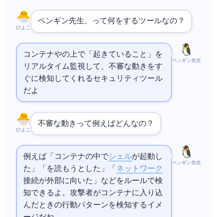
ペンギン先生、Falcoって何をするツールなの？
ひよこ
コンテナ
や
の上で「起きていること」を
ペンギン先生
リアルタイム
監視
して、不審な動きをす
ぐに検知してくれるセキュリティツール
だよ
不審な動きって例えばどんなの？
ひよこ
例えば「
コンテナ
の中で
シェル
が起動し
ペンギン先生
た」「/etc/passwd を読もうとした」「
ネットワーク
接続が外部に向いた」などをルールで検
知できるよ。攻撃者が
コンテナ
に入り込
んだときの行動パターンを検知するイメ