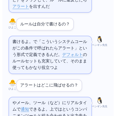
ど）をフックして、ルールに違反したら
アラート
を出すんだ
ルールは自分で書けるの？
ひよこ
書けるよ。
で「こういう
システムコール
ペンギン先生
がこの条件で呼ばれたら
アラート
」とい
う形式で定義できるんだ。
デフォルト
の
ルールセットも充実していて、そのまま
使ってもかなり役立つよ
アラート
はどこに飛ばせるの？
ひよこ
やメール、
ツール（Splunkなど）にリアルタイ
ペンギン先生
ムで
通知
できるよ。
上ではFalcosidekickというコンパ
ニオンツールと組み合わせると出力先を