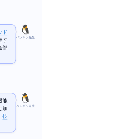
ッド
ペンギン先生
変更す
全部
機能
ペンギン先生
と加
。
技