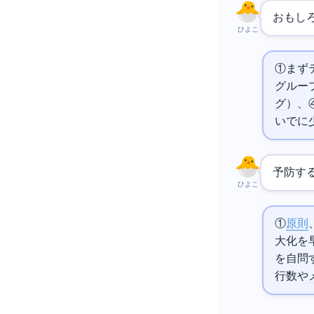
おもし
ひよこ
①まず
グループ化
グ
）、
いでに
予防す
ひよこ
①
SOLID原則
大化を
を自問
行数や