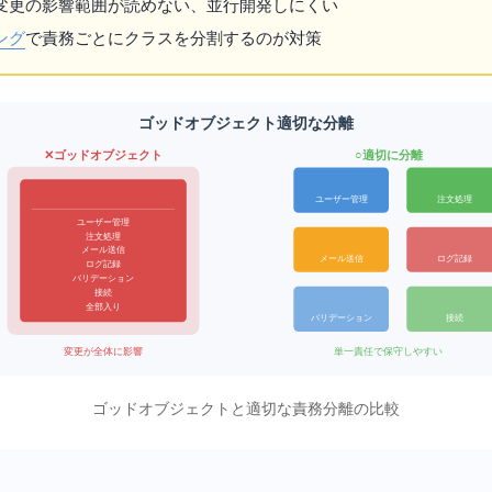
変更の影響範囲が読めない、並行開発しにくい
ング
で責務ごとにクラスを分割するのが対策
ゴッドオブジェクト vs 適切な分離
✕ ゴッドオブジェクト
○ 適切に分離
ユーザー管理
注文処理
ユーザー管理
注文処理
メール送信
メール送信
ログ記録
ログ記録
バリデーション
DB接続
... 全部入り
DB接続
バリデーション
変更が全体に影響
単一責任で保守しやすい
ゴッドオブジェクトと適切な責務分離の比較