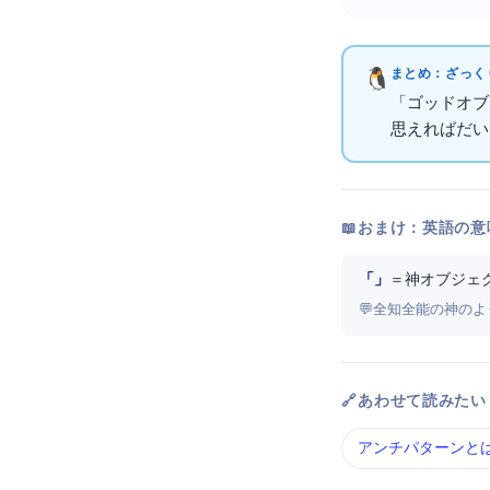
まとめ：ざっくり
「ゴッドオブ
思えればだいた
📖 おまけ：英語の意
「God Object / God Class」
＝ 神オブジェ
💬 全知全能の神
🔗 あわせて読みたい
アンチパターン と