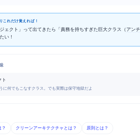
これだけ覚えればOK！
ジェクト」って出てきたら「責務を持ちすぎた巨大クラス（
アン
いOK！
味
クト
のように何でもこなすクラス。でも実際は保守地獄だよ
は？
クリーンアーキテクチャ とは？
SOLID原則 とは？