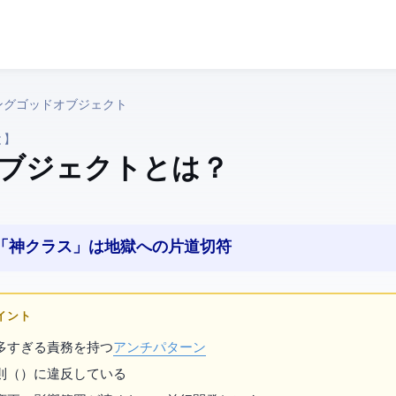
ミング › ゴッドオブジェクト
と】
ブジェクト とは？
る「神クラス」は地獄への片道切符
ポイント
が多すぎる責務を持つ
アンチパターン
（SRP）に違反している