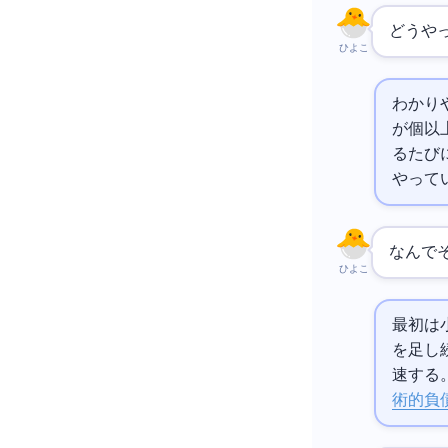
どうや
ひよこ
わかり
が30個以上
るたびに
やって
なんで
ひよこ
最初は
を足し
速する
術的負