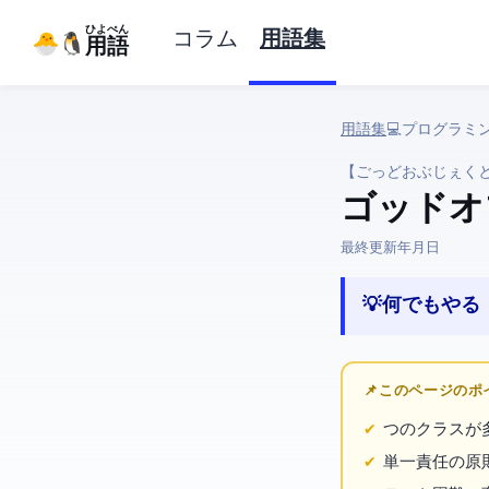
ひよぺん
コラム
用語集
IT用語
用語集
› 💻 プログラ
【ごっどおぶじぇく
ゴッドオ
最終更新:
2026年3月25日
💡 何でもや
📌 このページの
1つのクラス
単一責任の原則