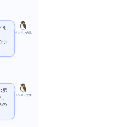
ドを
ペンギン先生
のつ
の肥
ペンギン先生
？」
スの