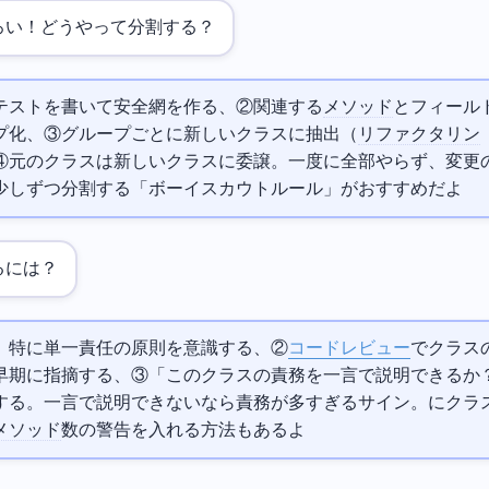
ろい！どうやって分割する？
テストを書いて安全網を作る、②関連する
メソッド
とフィール
、③グループごとに新しいクラスに抽出（Extract Class
リファクタリン
④元のクラスは新しいクラスに委譲。一度に全部やらず、変更
少しずつ分割する「ボーイスカウトルール」がおすすめだよ
るには？
、特に単一責任の原則を意識する、②
コードレビュー
でクラス
早期に指摘する、③「このクラスの責務を一言で説明できるか
する。一言で説明できないなら責務が多すぎるサイン。CIにクラ
メソッド
数の警告を入れる方法もあるよ