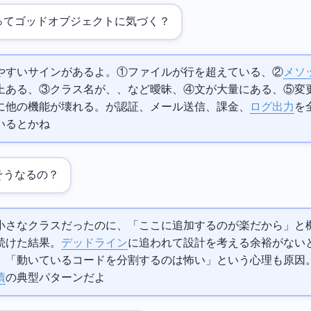
ってゴッドオブジェクトに気づく？
やすいサインがあるよ。①ファイルが1000行を超えている、②
メソ
ある、③クラス名がManager、Handler、Processorなど曖昧、④import文が大量にある、⑤
他の機能が壊れる。UserManagerが認証、メール送信、課金、
ログ出力
を
いるとかね
そうなるの？
小さなクラスだったのに、「ここに追加するのが楽だから」と
続けた結果。
デッドライン
に追われて設計を考える余裕がない
。「動いているコードを分割するのは怖い」という心理も原因
債
の典型パターンだよ