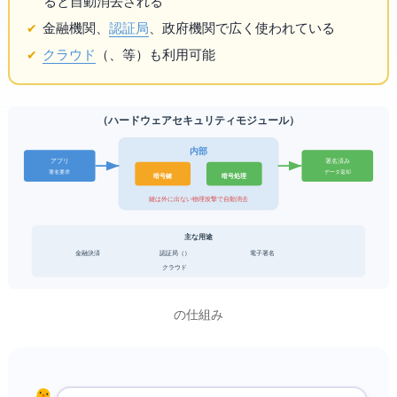
ると自動消去される
金融機関、
認証局
、政府機関で広く使われている
クラウド
HSM（
CloudHSM、
Dedicated HSM等）も利用可能
HSM（ハードウェアセキュリティモジュール）
HSM 内部
アプリ
署名済み
署名要求
データ返却
暗号鍵
暗号処理
鍵は外に出ない / 物理攻撃で自動消去
主な用途
金融決済
認証局（CA）
電子署名
クラウドHSM: AWS CloudHSM / Azure Dedicated HSM
HSMの仕組み