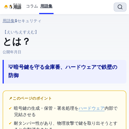
ひよぺん
コラム
用語集
IT用語
用語集
› 🔒 セキュリティ › HSM
【えいちえすえむ】
HSM とは？
公開:
2026年3月29日
💡 暗号鍵を守る金庫番、ハードウェアで鉄壁の
防御
📌 このページのポイント
暗号鍵の生成・保管・署名処理を
ハードウェア
内部で
完結させる
耐タンパー性があり、物理攻撃で鍵を取り出そうとす