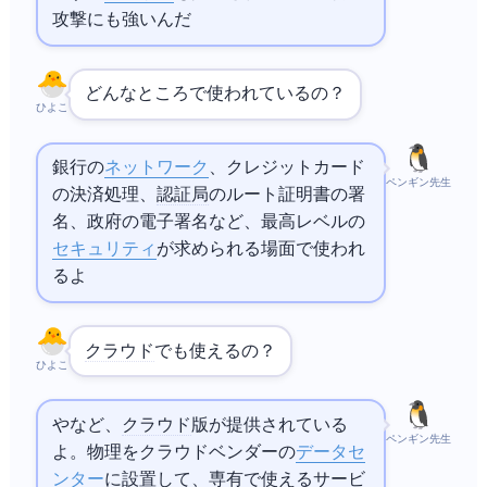
攻撃にも強いんだ
どんなところで使われているの？
ひよこ
銀行のATM
ネットワーク
、クレジットカード
ペンギン先生
の決済処理、
認証局
のルート証明書の署
名、政府の電子署名など、最高レベルの
セキュリティ
が求められる場面で使われ
るよ
クラウド
でも使えるの？
ひよこ
CloudHSMや
Dedicated HSMなど、
クラウド
版HSMが提供されている
ペンギン先生
よ。物理HSMをクラウドベンダーの
データセ
ンター
に設置して、専有で使えるサービ