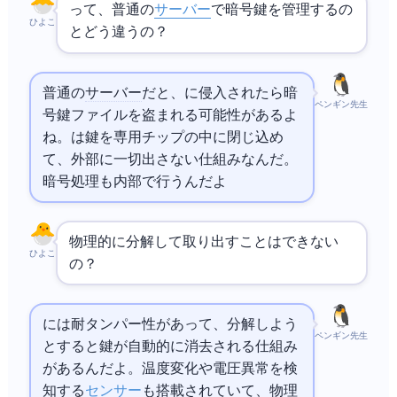
HSMって、普通の
サーバー
で暗号鍵を管理するの
ひよこ
とどう違うの？
普通の
サーバー
だと、OSに侵入されたら暗
ペンギン先生
号鍵ファイルを盗まれる可能性があるよ
ね。HSMは鍵を専用チップの中に閉じ込め
て、外部に一切出さない仕組みなんだ。
暗号処理もHSM内部で行うんだよ
物理的に分解して取り出すことはできない
ひよこ
の？
HSMには耐タンパー性があって、分解しよう
ペンギン先生
とすると鍵が自動的に消去される仕組み
があるんだよ。温度変化や電圧異常を検
知する
センサー
も搭載されていて、物理