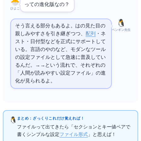
TOMLってINIの進化版なの？
ひよこ
そう言える部分もあるよ。TOMLはINIの見た目の
ペンギン先生
親しみやすさを引き継ぎつつ、
配列
・ネ
スト・日付型などを正式にサポートして
いる。
言語の
.tomlや
のpyproject.tomlなど、モダンなツール
の設定ファイルとして急速に普及してい
るんだ。INI→
→TOMLという流れで、それぞれの
「人間が読みやすい設定ファイル」の進
化が見られるよ。
まとめ：ざっくりこれだけ覚えればOK！
INIファイルって出てきたら「セクションとキー=値ペアで
書くシンプルな設定
ファイル形式
」と思えばOK！