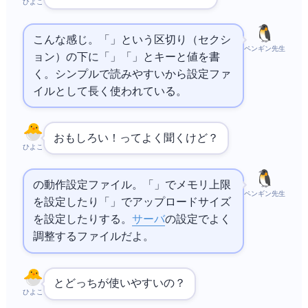
ひよこ
こんな感じ。「[database]」という区切り（セクシ
ペンギン先生
ョン）の下に「host =
」「port = 3306」とキーと値を書
く。シンプルで読みやすいから設定ファ
イルとして長く使われている。
おもしろい！php.iniってよく聞くけど？
ひよこ
の動作設定ファイル。「memory_limit = 256M」でメモリ上限
ペンギン先生
を設定したり「upload_max_filesize = 10M」でアップロードサイズ
を設定したりする。
Webサーバ
の設定でよく
調整するファイルだよ。
とどっちが使いやすいの？
ひよこ