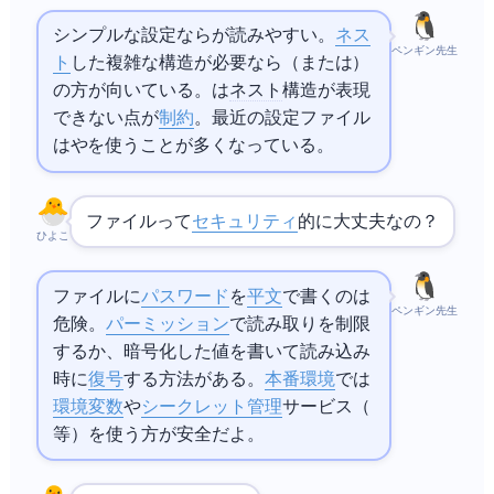
シンプルな設定ならINIが読みやすい。
ネス
ペンギン先生
ト
した複雑な構造が必要なら
（またはTOML）
の方が向いている。INIは
ネスト
構造が表現
できない点が
制約
。最近の設定ファイル
は
やTOMLを使うことが多くなっている。
INIファイルって
セキュリティ
的に大丈夫なの？
ひよこ
INIファイルに
パスワード
を
平文
で書くのは
ペンギン先生
危険。
パーミッション
で読み取りを制限
するか、暗号化した値を書いて読み込み
時に
復号
する方法がある。
本番環境
では
環境変数
や
シークレット管理
サービス（
等）を使う方が安全だよ。