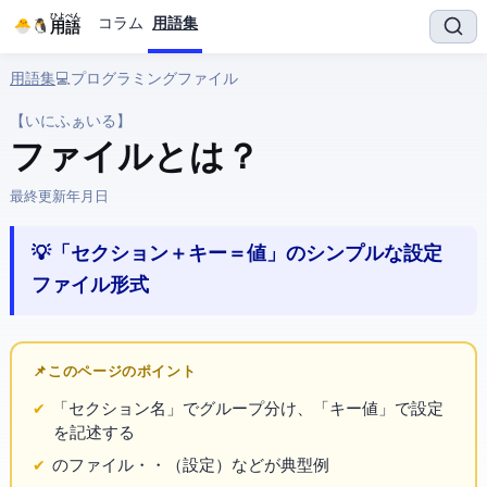
ひよぺん
コラム
用語集
IT用語
用語集
› 💻 プログラミング › INIファイル
【いにふぁいる】
INIファイル とは？
最終更新:
2026年4月18日
💡 「セクション＋キー＝値」のシンプルな設定
ファイル形式
📌 このページのポイント
「[セクション名]」でグループ分け、「キー = 値」で設定
を記述する
の.iniファイル・php.ini・my.ini（
設定）などが典型例