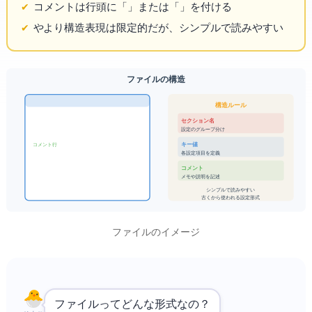
コメントは行頭に「;」または「#」を付ける
やTOMLより構造表現は限定的だが、シンプルで読みやすい
INIファイルの構造
構造ルール
[セクション名]
設定のグループ分け
キー = 値
; コメント行
各設定項目を定義
; コメント
メモや説明を記述
シンプルで読みやすい
古くから使われる設定形式
INIファイルのイメージ
INIファイルってどんな形式なの？