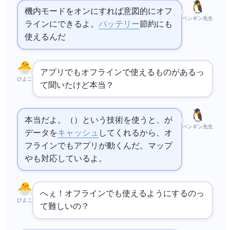
機内モード
をオンにすれば意図的にオフ
ペンギン先生
ラインにできるよ。
バッテリー
節約にも
使えるんだ
Webアプリでもオフラインで使えるものがあるっ
ひよこ
て聞いたけど本当？
本当だよ。
（Progressive Web App）という技術を使うと、
が
ペンギン先生
データを
キャッシュ
してくれるから、オ
フラインでもWebアプリが動くんだ。
マップ
やTwitterも
対応しているよ。
へぇ！オフラインでも使えるようにするのっ
ひよこ
て難しいの？