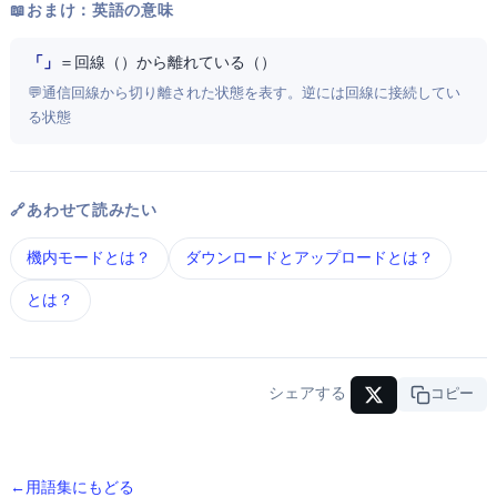
📖 おまけ：英語の意味
「Offline」
＝ 回線（Line）から離れている（Off）
💬 通信回線から切り離された状態を表す。逆にOnlineは回線に接続してい
る状態
🔗 あわせて読みたい
機内モード とは？
ダウンロードとアップロード とは？
Wi-Fi とは？
シェアする
URLコピー
← 用語集にもどる