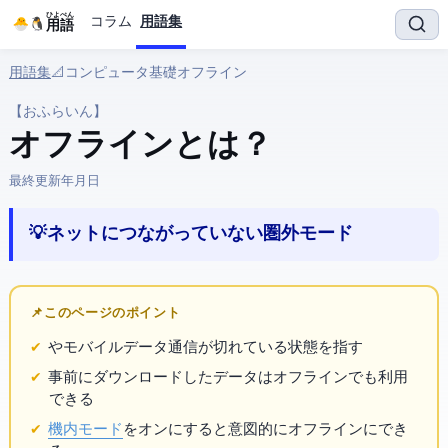
ひよぺん
コラム
用語集
IT用語
用語集
› 📐 コンピュータ基礎 › オフライン
【おふらいん】
オフライン とは？
最終更新:
2026年4月18日
💡 ネットにつながっていない"圏外モード"
📌 このページのポイント
やモバイルデータ通信が切れている状態を指す
事前にダウンロードしたデータはオフラインでも利用
できる
機内モード
をオンにすると意図的にオフラインにでき