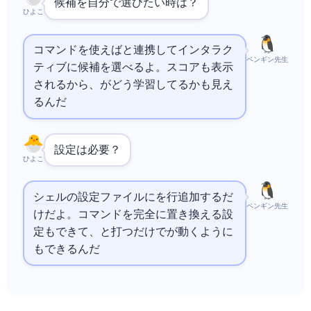
候補を自分で選びたい時は？
ひよこ
`zi`コマンドを使えば
と連携してインタラク
ペンギン先生
ティブに候補を選べるよ。スコアも表示
されるから、zoxideがどう学習してるかも見え
るんだ
設定は必要？
ひよこ
シェル
の設定ファイルに`eval "$(zoxide init zsh)"`を1行追加するだ
ペンギン先生
けだよ。cdコマンドを完全に置き換える設
定もできて、`cd`と打つだけでzoxideが動くように
もできるんだ