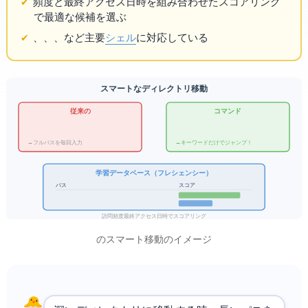
頻度と最終アクセス日時を組み合わせたスコアリング
で最適な候補を選ぶ
bash、zsh、fish、
など主要
シェル
に対応している
zoxide — スマートなディレクトリ移動
従来の cd
zoxide (z コマンド)
→ フルパスを毎回入力…
→ キーワードだけでジャンプ！
学習データベース（フレシェンシー）
パス
スコア
訪問頻度×最終アクセス日時でスコアリング
zoxide のスマート移動のイメージ