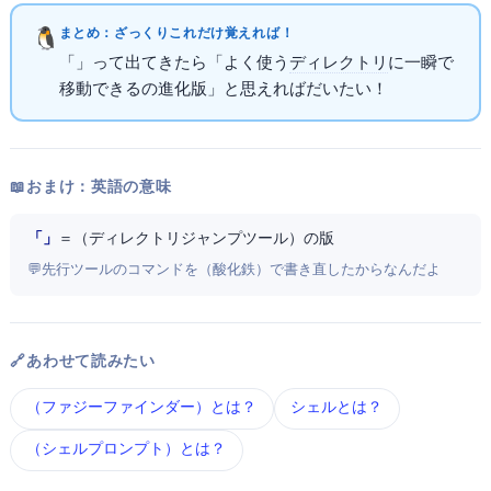
まとめ：ざっくりこれだけ覚えればOK！
「zoxide」って出てきたら「よく使う
ディレクトリ
に一瞬で
移動できるcdの進化版」と思えればだいたいOK！
📖 おまけ：英語の意味
「z + oxide」
＝ z（ディレクトリジャンプツール）のRust版
💬 先行ツールのzコマンドをRust（酸化鉄=oxide）で書き直したからzoxideなんだよ
🔗 あわせて読みたい
fzf（ファジーファインダー） とは？
シェル とは？
Starship（シェルプロンプト） とは？