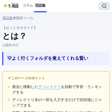
ひよぺん
コラム
用語集
IT用語
用語集
› 🛠️ 開発ツール › zoxide
【ゼットオキサイド】
zoxide とは？
公開:
2026年3月29日
💡 よく行くフォルダを覚えてくれる賢いcd
📌 このページのポイント
過去に移動した
ディレクトリ
を自動で学習・ランキン
グする
ディレクトリ
名の一部を入力するだけで目的地にジャ
ンプできる