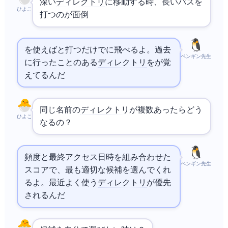
深い
ディレクトリ
に移動する時、長いパスを
ひよこ
打つのが面倒…
zoxideを使えば`z proj`と打つだけで`~/src/my-project`に飛べるよ。過去
ペンギン先生
に行ったことのある
ディレクトリ
をzoxideが覚
えてるんだ
同じ名前の
ディレクトリ
が複数あったらどう
ひよこ
なるの？
頻度と最終アクセス日時を組み合わせた
ペンギン先生
スコアで、最も適切な候補を選んでくれ
るよ。最近よく使う
ディレクトリ
が優先
されるんだ