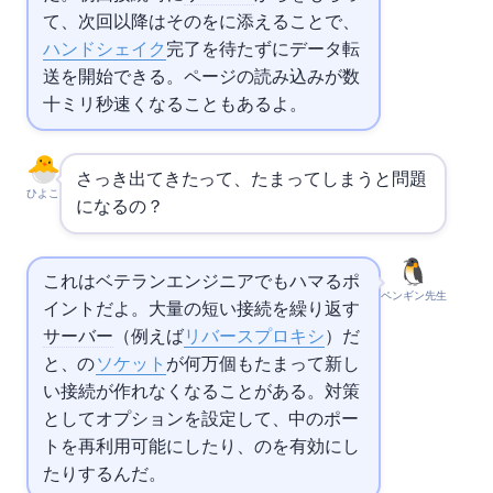
て、次回以降はその
をSYNに添えることで、
ハンドシェイク
完了を待たずにデータ転
送を開始できる。Webページの読み込みが数
十ミリ秒速くなることもあるよ。
さっき出てきたTIME_WAITって、たまってしまうと問題
ひよこ
になるの？
これはベテランエンジニアでもハマるポ
ペンギン先生
イントだよ。大量の短い接続を繰り返す
サーバー
（例えば
リバースプロキシ
）だ
と、TIME_WAITの
ソケット
が何万個もたまって新し
い接続が作れなくなることがある。対策
としてSO_REUSEADDRオプションを設定して、TIME_WAIT中のポー
トを再利用可能にしたり、
のtcp_tw_reuseを有効にし
たりするんだ。