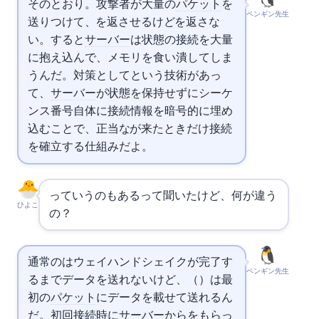
そのとおり。攻撃者が大量のSYN
パケット
を
ペンギン先生
送りつけて、SYN-ACKを返させるけどACKを返さな
い。すると
サーバー
はSYN_RECEIVED状態の接続を大量
に抱え込んで、メモリを食い潰してしま
うんだ。対策としてSYN Cookiesという技術があっ
て、
サーバー
が状態を保持せずにシーケ
ンス番号自体に接続情報を暗号的に埋め
込むことで、正当なACKが来たときだけ接続
を確立する仕組みだよ。
Fast Openっていうのもあるって聞いたけど、何が違う
ひよこ
の？
通常の
は3ウェイハンドシェイクが完了す
ペンギン先生
るまでデータを送れないけど、
Fast Open（TFO）は最
初のSYN
パケット
にデータを載せて送れるん
だ。初回接続時に
サーバー
から
をもらっ