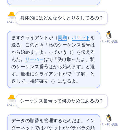
具体的にはどんなやりとりをしてるの？
ひよこ
まずクライアントがSYN（
同期
）
パケット
を
ペンギン先生
送る。このとき「私のシーケンス番号は1000
から始めますよ」っていうISN（Initial Sequence Number）を伝える
んだ。
サーバー
はSYN-ACKで「受け取ったよ、私
のシーケンス番号は5000から始めます」と返
す。最後にクライアントがACKで「了解」と
返して、接続確立（ESTABLISHED）になるよ。
シーケンス番号って何のためにあるの？
ひよこ
データの順番を管理するためだよ。イン
ペンギン先生
ターネットでは
パケット
がバラバラの順