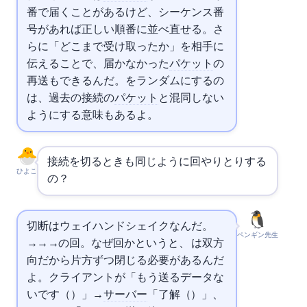
番で届くことがあるけど、シーケンス番
号があれば正しい順番に並べ直せる。さ
らに「どこまで受け取ったか」を相手に
伝えることで、届かなかった
パケット
の
再送もできるんだ。ISNをランダムにするの
は、過去の接続の
パケット
と混同しない
ようにする意味もあるよ。
接続を切るときも同じように3回やりとりする
ひよこ
の？
切断は4ウェイハンドシェイクなんだ。
ペンギン先生
FIN→ACK→FIN→ACKの4回。なぜ4回かというと、
は双方
向だから片方ずつ閉じる必要があるんだ
よ。クライアントが「もう送るデータな
いです（FIN）」→
サーバー
「了解（ACK）」、