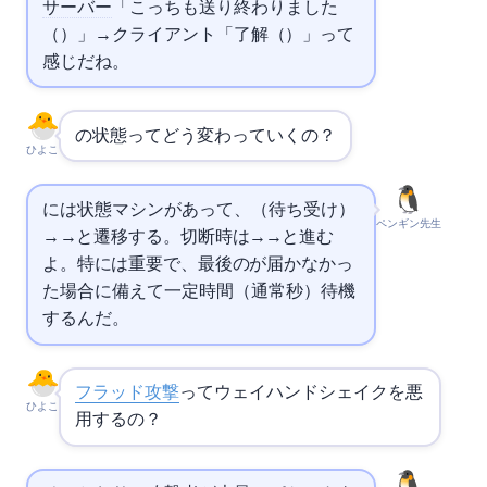
サーバー
「こっちも送り終わりました
（FIN）」→クライアント「了解（ACK）」って
感じだね。
の状態ってどう変わっていくの？
ひよこ
には状態マシンがあって、LISTEN（待ち受け）
ペンギン先生
→SYN_RECEIVED→ESTABLISHEDと遷移する。切断時はFIN_WAIT_1→FIN_WAIT_2→TIME_WAITと進む
よ。特にTIME_WAITは重要で、最後のACKが届かなかっ
た場合に備えて一定時間（通常60秒）待機
するんだ。
SYNフラッド攻撃
って3ウェイハンドシェイクを悪
ひよこ
用するの？