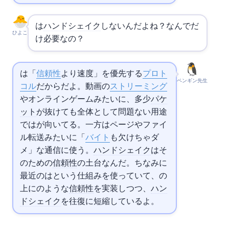
は
ハンドシェイク
しないんだよね？なんで
だ
ひよこ
け必要なの？
は「
信頼性
より速度」を優先する
プロト
ペンギン先生
コル
だからだよ。動画の
ストリーミング
やオンラインゲームみたいに、多少
パケ
ット
が抜けても全体として問題ない用途
では
が向いてる。一方
はWebページやファイ
ル転送みたいに「1
バイト
も欠けちゃダ
メ」な通信に使う。
ハンドシェイク
はそ
のための
信頼性
の土台なんだ。ちなみに
最近の
は
という仕組みを使っていて、
の
上に
のような
信頼性
を実装しつつ、
ハン
ドシェイク
を1往復に短縮しているよ。