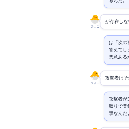
るんだ。
AIが存在し
ひよこ
AIは「
答えてし
悪意ある
攻撃者はそ
ひよこ
攻撃者が
取りで登
撃なんだ