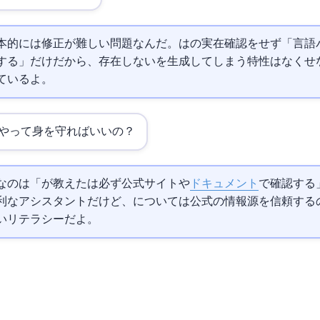
本的には修正が難しい問題なんだ。AIは
の実在確認をせず「言語
する」だけだから、存在しない
を生成してしまう特性はなくせ
ているよ。
やって身を守ればいいの？
のは「AIが教えた
は必ず公式サイトや
ドキュメント
で確認する
は便利なアシスタントだけど、
については公式の情報源を信頼するのが
いリテラシーだよ。