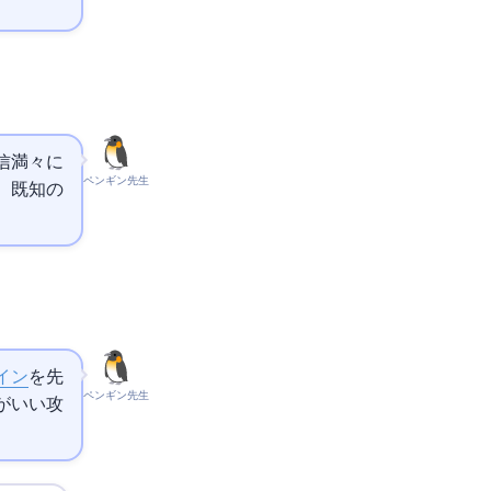
信満々に
ペンギン先生
、既知の
イン
を先
ペンギン先生
がいい攻