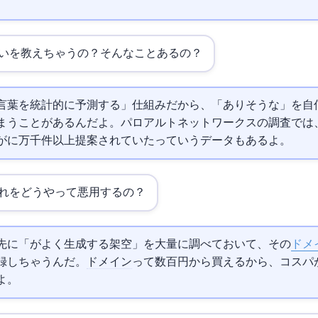
ない
を教えちゃうの？そんなことあるの？
次の言葉を統計的に予測する」仕組みだから、「ありそうな
」を自
まうことがあるんだよ。パロアルトネットワークスの調査では
がAIに1万3千件以上提案されていたっていうデータもあるよ。
れをどうやって悪用するの？
先に「AIがよく生成する架空
」を大量に調べておいて、その
ドメ
録しちゃうんだ。
ドメイン
って数百円から買えるから、コスパ
よ。