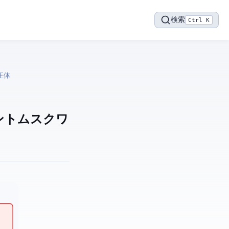
検索
Ctrl K
正体
ァントムスクワ