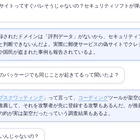
サイトってすぐバレそうじゃないの？セキュリティソフトが弾
録された
ドメイン
は「評判データ」がないから、セキュリティ
と判断できないんだよ。実際に郵便サービスの偽サイトでクレ
や国民IDが盗まれた事例も報告されているよ。
のパッケージでも同じことが起きてるって聞いたよ？
プスクワッティング
」って言って、
AIコーディング
ツールが架空
推薦して、それを攻撃者が先に登録する攻撃もあるんだ。AIが推
の約20%が実は架空だったっていう調査結果もあるよ。
ばいいんじゃないの？