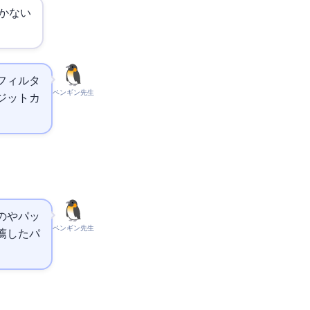
かない
フィルタ
ペンギン先生
ジットカ
の
や
パッ
ペンギン先生
薦したパ