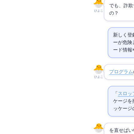
でも、詐欺
ひよこ
の？
新しく登
ーが危険
ード情報
プログラム
ひよこ
「
スロッ
ケージを
ッケージ
AIを直せ