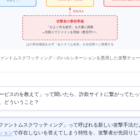
URLを教えて」
登録済み
攻撃者の事前準備
「AIがよく作る架空URL」を大量に調査
→ 先取りでドメインを登録（数百円〜）
AIはURLの実在確認をせず「ありそうな名前」を自信満々に推薦する
ァントムスクワッティング：AIのハルシネーションを悪用した攻撃チェ
サービスの
を教えて」って聞いたら、詐欺サイトに繋がってたっ
、どういうこと？
ファントムスクワッティング」って呼ばれる新しい攻撃手法だよ。
ション
で存在しない
を答えてしまう特性を、攻撃者が先回りし