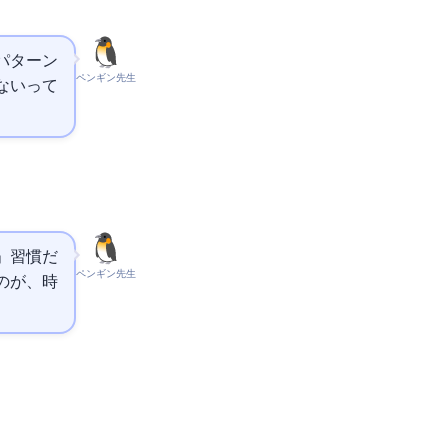
パターン
ペンギン先生
ないって
」習慣だ
ペンギン先生
、AI時