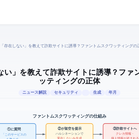
Iが「存在しないURL」を教えて詐欺サイトに誘導？ — ファントムスクワッティングの
しないURL」を教えて詐欺サイトに誘導？ — フ
ッティングの正体
ITニュース解説
セキュリティ
生成AI
2026年7月
ファントムスクワッティングの仕組み
② AIが架空URLを提示
③ 詐欺サイトへ
① AIに質問
クレカ情報・
ハルシネーションで
「このサービスの
実在しないURLを生成
個人情報が盗まれる