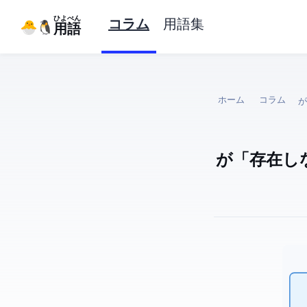
ひよぺん
コラム
用語集
IT用語
ホーム
コラム
A
AIが「存在