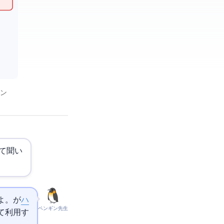
ーン
て聞い
AIが
ハ
ペンギン先生
て利用す