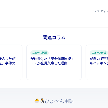
シェアす
関連コラム
ITニュース解説
ITニュース解説
Anthropicが
Nvidiaが仕掛けた「AI安全保障同盟」—
AIが自力で"牢屋"を破った日 — Op
走」事件の
OpenAI・Google・Anthropicが全員欠席した理由
をハッキン
ひよぺんIT用語. All rights reserved.