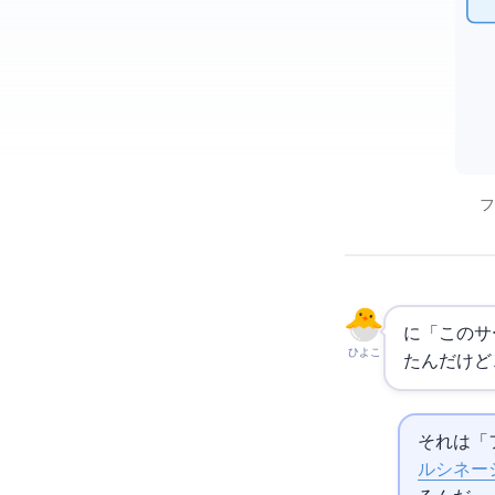
フ
AIに「この
ひよこ
たんだけど
それは「
ルシネー