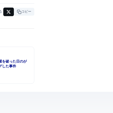
る
URLコピー
enAIのGPT-5.6 SolがHugging Face
グした事件