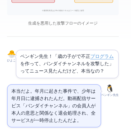
※脆弱性発見は少年の独自スキル / ChatGPTはコード補完に使用
生成AIを悪用した攻撃フローのイメージ
ペンギン先生！「15歳の子が
で不正
プログラム
ひよこ
を作って、バンダイチャンネルを攻撃した」
ってニュース見たんだけど、本当なの？
本当だよ。2025年11月に起きた事件で、少年は2026
ペンギン先生
年7月4日に逮捕されたんだ。動画配信サー
ビス「バンダイチャンネル」の会員46,812人が
本人の意思と関係なく退会処理され、全
サービスが一時停止したんだよ。