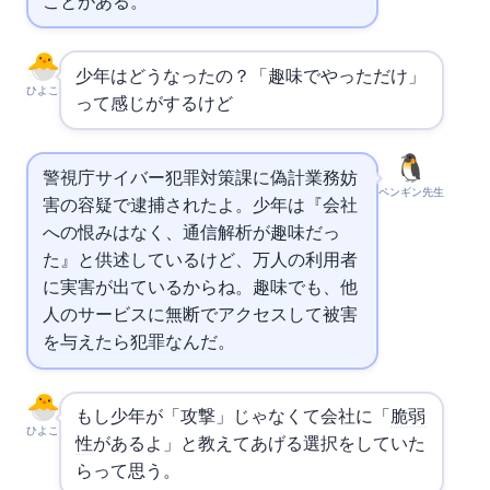
ことがある。
少年はどうなったの？「趣味でやっただけ」
ひよこ
って感じがするけど…
警視庁サイバー犯罪対策課に偽計業務妨
ペンギン先生
害の容疑で逮捕されたよ。少年は『会社
への恨みはなく、通信解析が趣味だっ
た』と供述しているけど、4.6万人の利用者
に実害が出ているからね。趣味でも、他
人のサービスに無断でアクセスして被害
を与えたら犯罪なんだ。
もし少年が「攻撃」じゃなくて会社に「
脆弱
ひよこ
性
があるよ」と教えてあげる選択をしていた
ら…って思う。