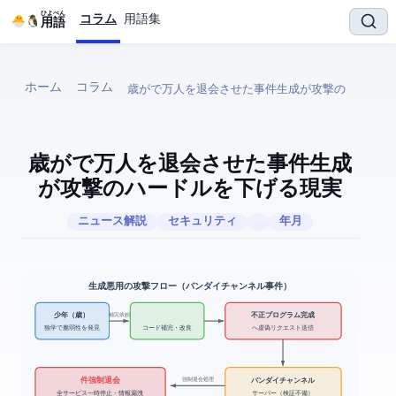
ひよぺん
コラム
用語集
IT用語
ホーム
コラム
15歳がChatGPTで4.6万人を退会させた事件 — 生成AIが攻撃のハ
15歳がChatGPTで4.6万人を退会させた事件 — 生成AI
が攻撃のハードルを下げる現実
ITニュース解説
セキュリティ
2026年7月
生成AI悪用の攻撃フロー（バンダイチャンネル事件）
不正プログラム完成
少年（14歳）
補完依頼
独学で脆弱性を発見
コード補完・改良
DBへ虚偽リクエスト送信
46,812件 強制退会
強制退会処理
バンダイチャンネル
全サービス一時停止・情報漏洩
DBサーバー（検証不備）