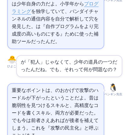
ペンギン先生
は少年自身の力だよ。小学4年から
プログ
ラミング
を独学していて、バンダイチャ
ンネルの通信内容を自分で解析して穴を
発見した。
は『自作
プログラム
をより完
成度の高いものにする』ために使った補
助ツールだったんだ。
が「犯人」じゃなくて、少年の道具の一つだ
ひよこ
ったんだね。でも、それって何が問題なの？
重要なポイントは、AIのおかげで攻撃のハ
ペンギン先生
ードルが下がったということだよ。昔は
脆弱性
を見つけるスキルと、高精度なコ
ードを書くスキル、両方が必要だった。
でも今は前者さえあれば
が後者を補えて
しまう。これを『攻撃の民主化』と呼ぶ