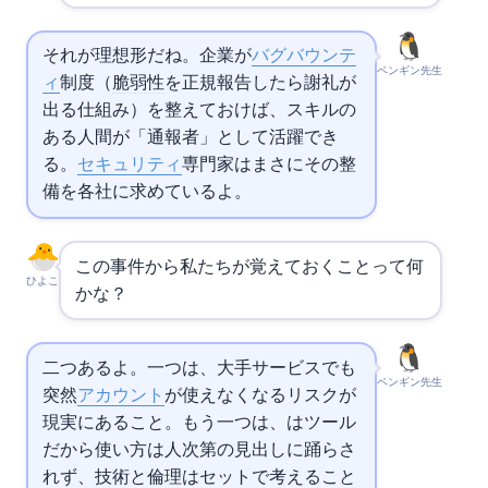
それが理想形だね。企業が
バグバウンテ
ペンギン先生
ィ
制度（
脆弱性
を正規報告したら謝礼が
出る仕組み）を整えておけば、スキルの
ある人間が「通報者」として活躍でき
る。
セキュリティ
専門家はまさにその整
備を各社に求めているよ。
この事件から私たちが覚えておくことって何
ひよこ
かな？
二つあるよ。一つは、大手サービスでも
ペンギン先生
突然
アカウント
が使えなくなるリスクが
現実にあること。もう一つは、AIはツール
だから使い方は人次第——
の見出しに踊らさ
れず、技術と倫理はセットで考えること