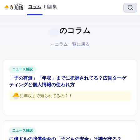
ひよぺん
コラム
用語集
IT用語
のコラム
← コラム一覧に戻る
ITニュース解説
「子の有無」「年収」までLINEに把握されてる？広告ターゲ
ティングと個人情報の使われ方
LINEに年収まで知られてるの？！
ITニュース解説
Meta に3.75億ドルの賠償命令 — SNSの「子どもの安全」は誰が守る？